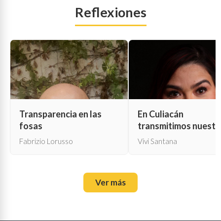
Reflexiones
Transparencia en las
En Culiacán
fosas
transmitimos nuestr
propia muerte
Fabrizio Lorusso
Vivi Santana
Ver más