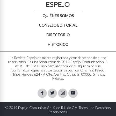
QUIÉNES SOMOS
CONSEJO EDITORIAL
DIRECTORIO
HISTORICO
La Revista Espejo es marca registrada y con derechos de autor
reservados. Es una producción de 2019 Espejo Comunicación, S.
de R.L. de C.V. El uso parcial o total de cualquiera de sus
contenidos requiere autorización específica. Oficinas: Paseo
Niños Héroes 624 - A Ote. Centro. Culiacán 80000, Sinaloa,
México.
Facebook
Twitter
Instagram
Youtube
© 2019 Espejo Comunicación, S. de R.L. de C.V. Todos Los Derechos
Reservados.