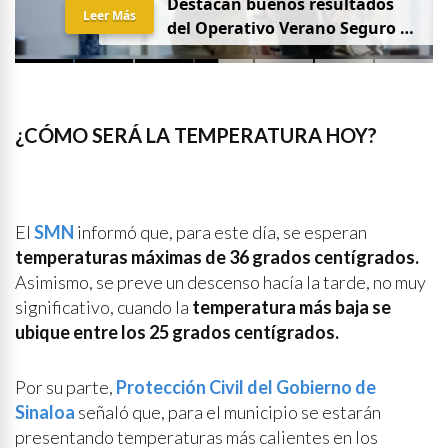
Destacan buenos resultados
Leer Más
del Operativo Verano Seguro en
mesa de Construcción de Paz,
encabezada por la
Gobernadora Yeraldine Bonilla
¿CÓMO SERÁ LA TEMPERATURA HOY?
El
SMN
informó que, para este día, se esperan
temperaturas máximas de 36 grados centígrados.
Asimismo, se preve un descenso hacía la tarde, no muy
significativo, cuando la
temperatura más baja se
ubique entre los 25 grados centígrados.
Por su parte,
Protección Civil del Gobierno de
Sinaloa
señaló que, para el municipio se estarán
presentando temperaturas más calientes en los