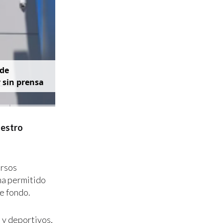
d
e
y
s
i
n
p
r
e
n
s
a
uestro
ursos
ha permitido
e fondo.
 y deportivos,