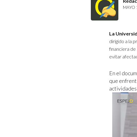
Redac
MAYO 1
La Universi
dirigido a la
financiera de 
evitar afecta
En el docum
que enfrenta
actividades 