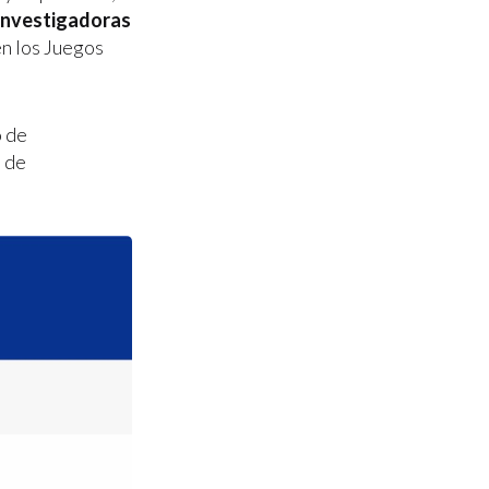
 Investigadoras
en los Juegos
o de
s de