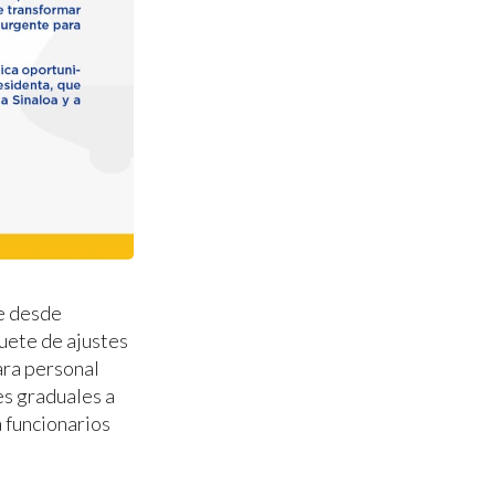
te desde
uete de ajustes
ara personal
es graduales a
 funcionarios