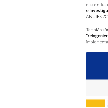
entre ellos
e Investig
ANUIES 20
También afi
“reingenier
implementar