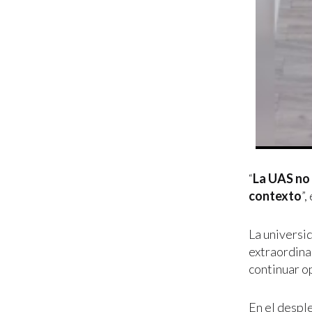
“
La UAS no 
contexto
”,
La universi
extraordina
continuar o
En el despl