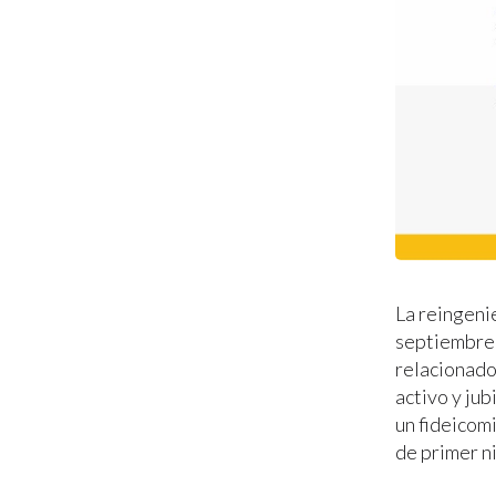
La reingeni
septiembre 
relacionado
activo y ju
un fideicom
de primer ni