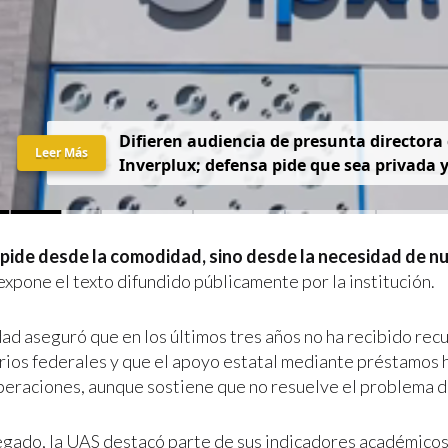
D
i
f
i
e
r
e
n
a
u
d
i
e
n
c
i
a
d
e
p
r
e
s
u
n
t
a
d
i
r
e
c
t
o
r
a
Leer Más
I
n
v
e
r
p
l
u
x
;
d
e
f
e
n
s
a
p
i
d
e
q
u
e
s
e
a
p
r
i
v
a
d
a
pide desde la comodidad, sino desde la necesidad de n
 expone el texto difundido públicamente por la institución.
dad aseguró que en los últimos tres años no ha recibido rec
rios federales y que el apoyo estatal mediante préstamos 
peraciones, aunque sostiene que no resuelve el problema d
egado, la UAS destacó parte de sus indicadores académicos