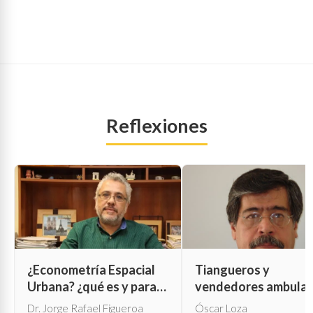
Reflexiones
¿Econometría Espacial
Tiangueros y
Urbana? ¿qué es y para
vendedores ambula
qué sirve?
Dr. Jorge Rafael Figueroa
Óscar Loza