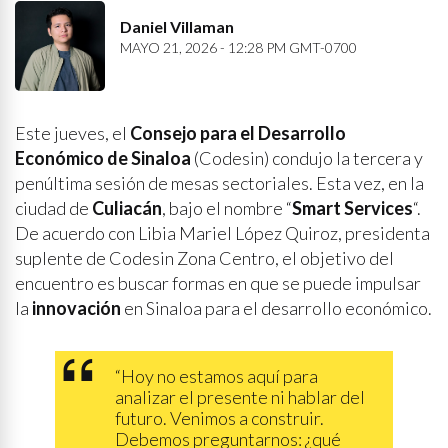
Daniel Villaman
MAYO 21, 2026 - 12:28 PM GMT-0700
Este jueves, el
Consejo para el Desarrollo
Económico de Sinaloa
(Codesin) condujo la tercera y
penúltima sesión de mesas sectoriales. Esta vez, en la
ciudad de
Culiacán
, bajo el nombre “
Smart Services
“.
De acuerdo con Libia Mariel López Quiroz, presidenta
suplente de Codesin Zona Centro, el objetivo del
encuentro es buscar formas en que se puede impulsar
la
innovación
en Sinaloa para el desarrollo económico.
“Hoy no estamos aquí para
analizar el presente ni hablar del
futuro. Venimos a construir.
Debemos preguntarnos: ¿qué