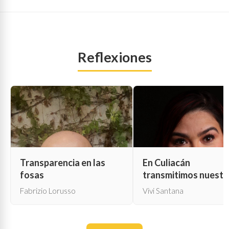
Reflexiones
Transparencia en las
En Culiacán
fosas
transmitimos nuestr
propia muerte
Fabrizio Lorusso
Vivi Santana