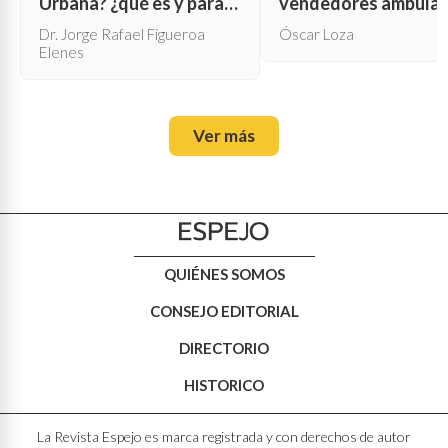
Urbana? ¿qué es y para
vendedores ambula
qué sirve?
Dr. Jorge Rafael Figueroa
Óscar Loza
Elenes
Ver más
QUIÉNES SOMOS
CONSEJO EDITORIAL
DIRECTORIO
HISTORICO
La Revista Espejo es marca registrada y con derechos de autor