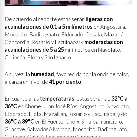
“Chuquiqui”
De acuerdo al reporte estás serán
ligeras con
acumulaciones de 0.1 a 5 milímetros
en Angostura,
Mocorito, Badiraguato, Eldorado, Cosalá, Mazatlán,
Concordia, Rosario y Escuinapa; y
moderadas con
acumulaciones de 5 a 25
milímetros en Navolato,
Culiacán, Elota y San Ignacio.
A su vez, la
humedad
, favorecida por la onda de calor,
alcanza un nivel de
41 por ciento.
En cuanto a las
temperaturas
, estas serán de
32°C a
36°C
en Ahome, Juan José Ríos, Angostura, Navolato,
Eldorado, Elota, Mazatlán, Rosario y Escuinapa; y de
36°C a 39°C
en El Fuerte, Choix, Sinaloa municipio,
Guasave, Salvador Alvarado, Mocorito, Badiraguato,
Culiacán, Cosalá, San Ignacio y Concordia.