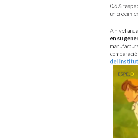
0.6% respec
un crecimie
A nivel anu
en su gene
manufactura
comparación 
del Institu