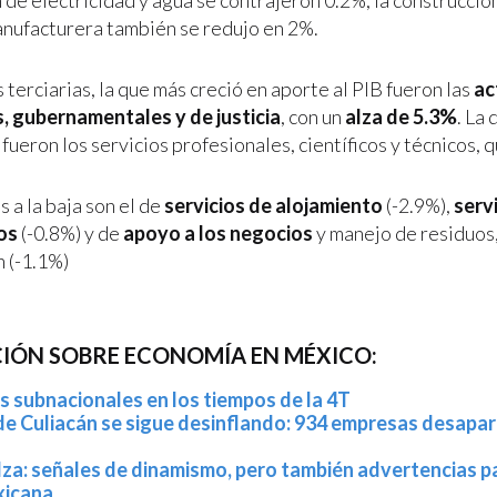
 de electricidad y agua se contrajeron 0.2%, la construcción
anufacturera también se redujo en 2%.
 terciarias, la que más creció en aporte al PIB fueron las
ac
s, gubernamentales y de justicia
, con un
alza de 5.3%
. La
ueron los servicios profesionales, científicos y técnicos, 
 a la baja son el de
servicios de alojamiento
(-2.9%),
serv
os
(-0.8%) y de
apoyo a los negocios
y manejo de residuos,
 (-1.1%)
IÓN SOBRE ECONOMÍA EN MÉXICO:
 subnacionales en los tiempos de la 4T
e Culiacán se sigue desinflando: 934 empresas desapar
za: señales de dinamismo, pero también advertencias pa
icana.