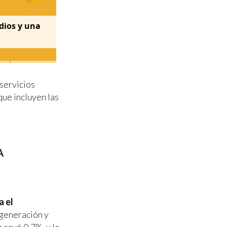
dios y una
 servicios
 que incluyen las
A
a el
 generación y