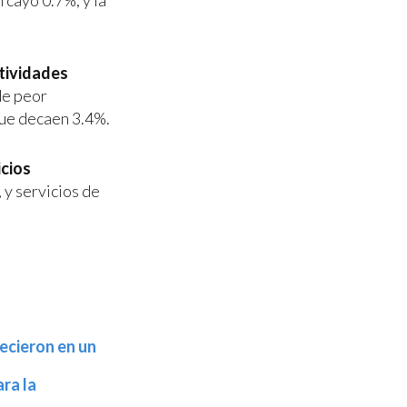
 cayó 0.7%, y la
tividades
 de peor
que decaen 3.4%.
icios
 y servicios de
ecieron en un
ra la