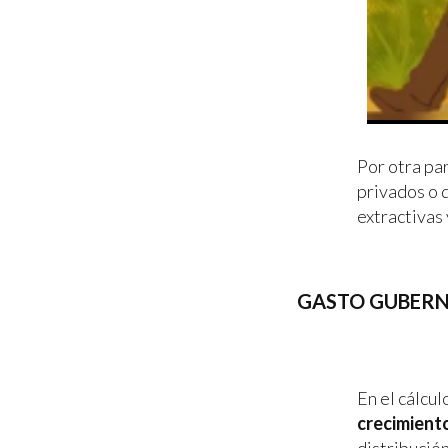
Por otra par
privados o 
extractivas
GASTO GUBERN
En el cálcul
crecimient