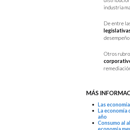
distribución
industria m
De entre las
legislativa
desempeño f
Otros rubros
corporativ
remediación
MÁS INFORMAC
Las economías
La economía d
año
Consumo al al
economía mex