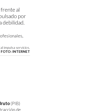
frente al
mpulsado por
 debilidad.
l impulsa servicios.
FOTO: INTERNET
Bruto
(PIB)
ntracción de