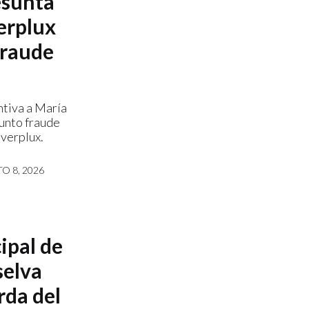
esunta
erplux
 fraude
ntiva a María
sunto fraude
nverplux.
O 8, 2026
ipal de
selva
rda del