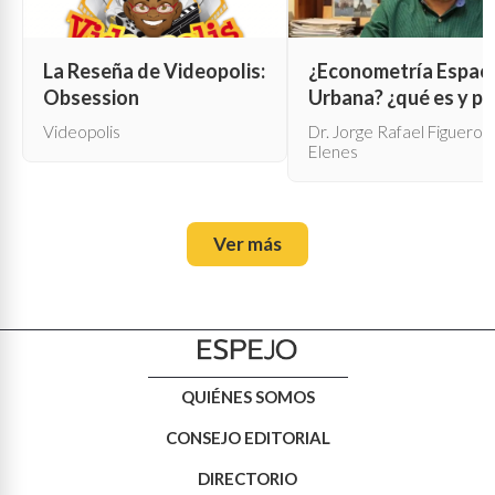
La Reseña de Videopolis:
¿Econometría Espaci
Obsession
Urbana? ¿qué es y pa
qué sirve?
Videopolis
Dr. Jorge Rafael Figueroa
Elenes
Ver más
QUIÉNES SOMOS
CONSEJO EDITORIAL
DIRECTORIO