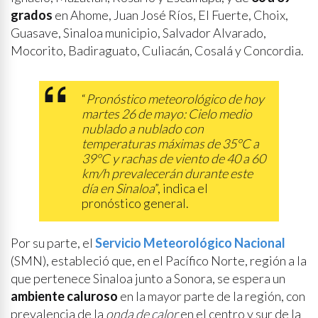
grados
en Ahome, Juan José Ríos, El Fuerte, Choix,
Guasave, Sinaloa municipio, Salvador Alvarado,
Mocorito, Badiraguato, Culiacán, Cosalá y Concordia.
“
Pronóstico meteorológico de hoy
martes 26 de mayo: Cielo medio
nublado a nublado con
temperaturas máximas de 35°C a
39°C y rachas de viento de 40 a 60
km/h prevalecerán durante este
día en Sinaloa
”, indica el
pronóstico general.
Por su parte, el
Servicio Meteorológico Nacional
(SMN), estableció que, en el Pacífico Norte, región a la
que pertenece Sinaloa junto a Sonora, se espera un
ambiente caluroso
en la mayor parte de la región, con
prevalencia de la
onda de calor
en el centro y sur de la