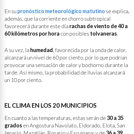
En su
pronóstico meteorológico matutino
se explica,
además, que la corriente en chorro subtropical
favorecerá durante este día
rachas de viento de 40 a
60 kilómetros por hora
con posibles
tolvaneras
.
A su vez, la
humedad
, favorecida por la onda de calor,
alcanzará un nivel de 60 por ciento, por lo que podrían
provocar una sensación de calor y bochorno durante la
tarde. Así mismo, la probabilidad de lluvias alcanzará
un 10 por ciento.
EL CLIMA EN LOS 20 MUNICIPIOS
En cuanto a las temperaturas, estas serán de
30 a 35
grados
en Angostura Navolato, Eldorado, Elota, San
Ignacio, Mazatlán, Rosario y Escuinapa; y de
36 a 39