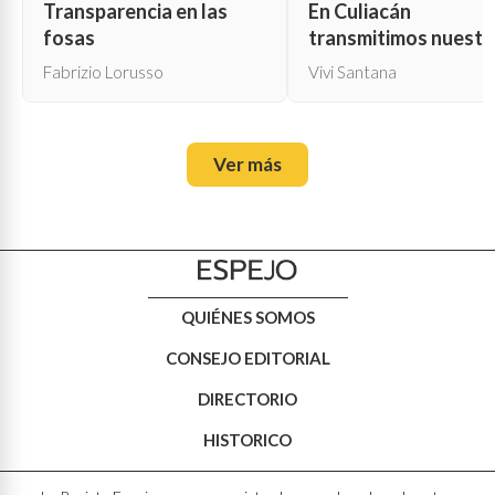
Transparencia en las
En Culiacán
fosas
transmitimos nuestr
propia muerte
Fabrizio Lorusso
Vivi Santana
Ver más
QUIÉNES SOMOS
CONSEJO EDITORIAL
DIRECTORIO
HISTORICO