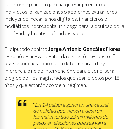
La reforma plantea que cualquier injerencia de
individuos, organizaciones o gobiernos extranjeros -
incluyendo mecanismos digitales, financieros o
mediáticos- representa un riesgo para la equidad de la
contienda y la autenticidad del voto.
El diputado panista
Jorge Antonio González Flores
se sumó de nueva cuenta a la discusión del pleno. El
legislador cuestionó quien determinará si hay
injerencia o no de intervención y para él, dijo, será
elegido por los magistrados que sean electos por 18
años y que estarán acorde al régimen.
“
En 14 palabra generan una causal
de nulidad que vienen a destruir
los mal invertido 28 mil millones de
pesos en elecciones que sea van a
gastar… ¿Quién va a determinar