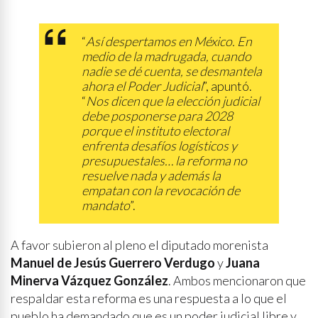
“
Así despertamos en México. En
medio de la madrugada, cuando
nadie se dé cuenta, se desmantela
ahora el Poder Judicial
”, apuntó.
“
Nos dicen que la elección judicial
debe posponerse para 2028
porque el instituto electoral
enfrenta desafíos logísticos y
presupuestales… la reforma no
resuelve nada y además la
empatan con la revocación de
mandato
”.
A favor subieron al pleno el diputado morenista
Manuel de Jesús Guerrero Verdugo
y
Juana
Minerva Vázquez González
. Ambos mencionaron que
respaldar esta reforma es una respuesta a lo que el
pueblo ha demandado que es un poder judicial libre y