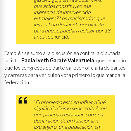
que actos constituyen esa
injerencia de intervención
extranjera? Los magistrados que
les acaban de dar el chocolatote
para que se puedan reelegir por 18
años
”, denunció.
También se sumó a la discusión en contra la diputada
priista,
Paola Iveth Garate Valenzuela
, que denuncio
que los congresos de parte parecen oficialía de partes
y carreras para ver quien vota primero lo que manda la
federación.
“
El problema está en influir ¿Qué
significa? ¿Cómo se acredita? con
que prueba o estándar, con una
declaración de un funcionario
extranjero, una publicación en