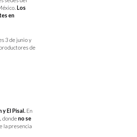
es sedes del
México.
Los
tes en
s 3 de junio y
 productores de
y El Pisal.
En
s, donde
no se
ne la presencia