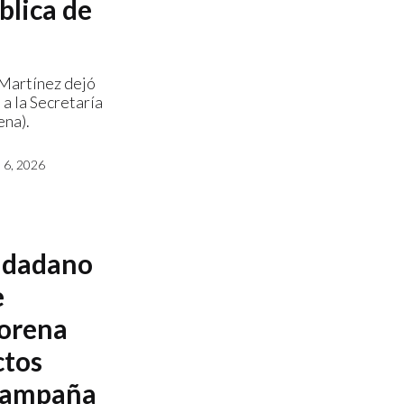
blica de
Martínez dejó
 a la Secretaría
ena).
6, 2026
udadano
e
Morena
ctos
 campaña