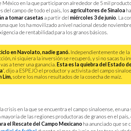
e México en la que participaron alrededor de 5 mil product
s del campo de todo el país, los
agricultores de Sinaloa
ha
án a tomar casetas
a partir del
miércoles 3 de junio
. La c
isma que los ha movilizado a nivel nacional desde noviembr
xigencia de rentabilidad para los granos básicos.
ciclo en Navolato, nadie ganó.
Independientemente de la
ión, ni siquiera la inversión se recuperó, y si no sacas tu i
vas a tener una ganancia.
Esta es la quiebra del Estado d
oa
“, dijo a ESPEJO el productor y activista del campo sinalo
 Lim,
sobre los malos resultados de la cosecha de maíz.
 la crisis en la que se encuentra el campo sinaloense, en una
a mayoría de las regiones productoras de granos en el país,
ara el Rescate del Campo Mexicano
ha anunciado que se c