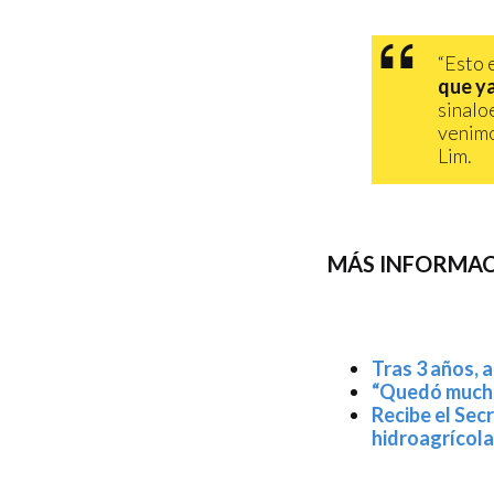
“Esto 
que ya
sinalo
venimo
Lim.
MÁS INFORMACI
Tras 3 años, 
“Quedó mucho 
Recibe el Sec
hidroagrícola