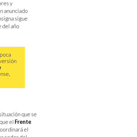
ores y
n anunciado
onsigna sigue
e del año
 poca
nversión
e
ense,
 situación que se
 que el
Frente
oordinará el