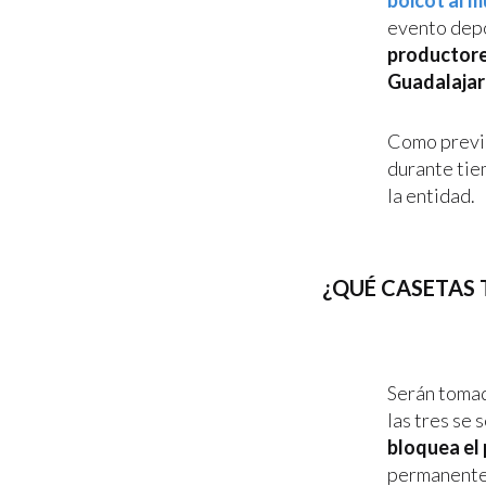
boicot al m
evento depo
productore
Guadalajar
Como previa 
durante tie
la entidad.
¿QUÉ CASETAS 
Serán tomad
las tres se
bloquea el
permanente