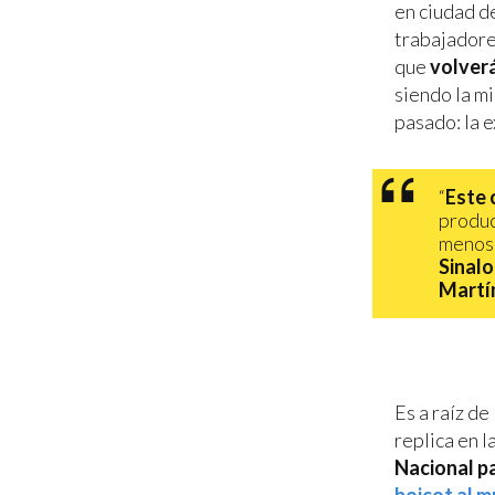
en ciudad d
trabajadore
que
volver
siendo la m
pasado: la e
“
Este 
producc
menos 
Sinal
Martín
Es a raíz de
replica en l
Nacional p