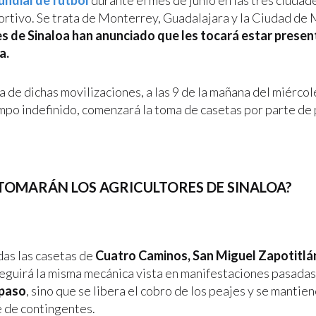
undial de futbol
durante el mes de junio en las tres ciudad
rtivo. Se trata de Monterrey, Guadalajara y la Ciudad de 
s de Sinaloa han anunciado que les tocará estar presen
a.
de dichas movilizaciones, a las 9 de la mañana del miércole
mpo indefinido, comenzará la toma de casetas por parte de
TOMARÁN LOS AGRICULTORES DE SINALOA?
as las casetas de
Cuatro Caminos, San Miguel Zapotitlán 
 seguirá la misma mecánica vista en manifestaciones pasada
 paso
, sino que se libera el cobro de los peajes y se mantie
 de contingentes.