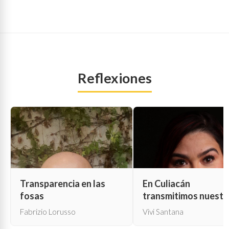
Reflexiones
Transparencia en las
En Culiacán
fosas
transmitimos nuestr
propia muerte
Fabrizio Lorusso
Vivi Santana