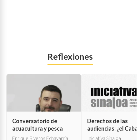
Reflexiones
Conversatorio de
Derechos de las
acuacultura y pesca
audiencias: ¿el Cabal
de Troya para la cen
Enrique Riveros Echavarría
Iniciativa Sinaloa