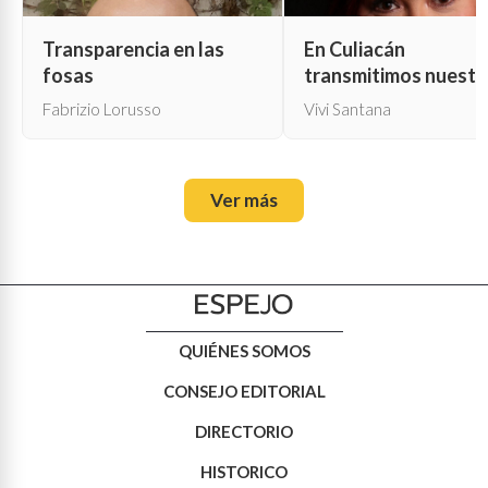
Transparencia en las
En Culiacán
fosas
transmitimos nuestr
propia muerte
Fabrizio Lorusso
Vivi Santana
Ver más
QUIÉNES SOMOS
CONSEJO EDITORIAL
DIRECTORIO
HISTORICO