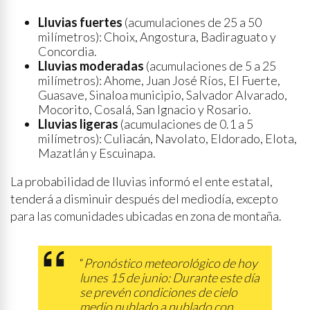
Lluvias fuertes
(acumulaciones de 25 a 50
milímetros): Choix, Angostura, Badiraguato y
Concordia.
Lluvias moderadas
(acumulaciones de 5 a 25
milímetros): Ahome, Juan José Ríos, El Fuerte,
Guasave, Sinaloa municipio, Salvador Alvarado,
Mocorito, Cosalá, San Ignacio y Rosario.
Lluvias ligeras
(acumulaciones de 0.1 a 5
milímetros): Culiacán, Navolato, Eldorado, Elota,
Mazatlán y Escuinapa.
La probabilidad de lluvias informó el ente estatal,
tenderá a disminuir después del mediodía, excepto
para las comunidades ubicadas en zona de montaña.
“
Pronóstico meteorológico de hoy
lunes 15 de junio: Durante este día
se prevén condiciones de cielo
medio nublado a nublado con