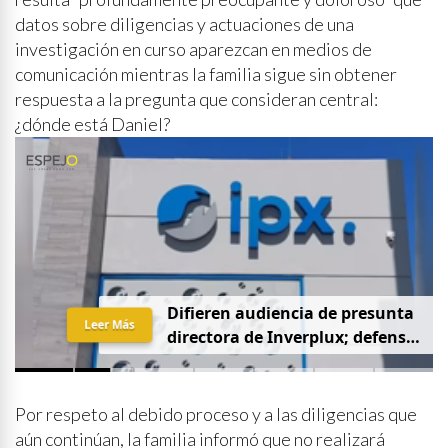
datos sobre diligencias y actuaciones de una
investigación en curso aparezcan en medios de
comunicación mientras la familia sigue sin obtener
respuesta a la pregunta que consideran central:
¿dónde está Daniel?
D
i
f
i
e
r
e
n
a
u
d
i
e
n
c
i
a
d
e
p
r
e
s
u
n
t
a
Leer Más
d
i
r
e
c
t
o
r
a
d
e
I
n
v
e
r
p
l
u
x
;
d
e
f
e
n
s
a
p
i
d
e
q
u
e
s
e
a
p
r
i
v
a
d
a
y
s
i
n
p
r
e
n
s
a
Por respeto al debido proceso y a las diligencias que
aún continúan, la familia informó que no realizará