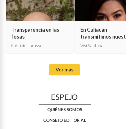
Transparencia en las
En Culiacán
fosas
transmitimos nuestr
propia muerte
Fabrizio Lorusso
Vivi Santana
Ver más
QUIÉNES SOMOS
CONSEJO EDITORIAL