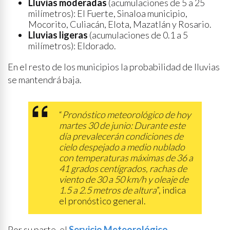
Lluvias moderadas
(acumulaciones de 5 a 25
milímetros): El Fuerte, Sinaloa municipio,
Mocorito, Culiacán, Elota, Mazatlán y Rosario.
Lluvias ligeras
(acumulaciones de 0.1 a 5
milímetros): Eldorado.
En el resto de los municipios la probabilidad de lluvias
se mantendrá baja.
“
Pronóstico meteorológico de hoy
martes 30 de junio: Durante este
día prevalecerán condiciones de
cielo despejado a medio nublado
con temperaturas máximas de 36 a
41 grados centígrados, rachas de
viento de 30 a 50 km/h y oleaje de
1.5 a 2.5 metros de altura
”, indica
el pronóstico general.
Por su parte, el
Servicio Meteorológico