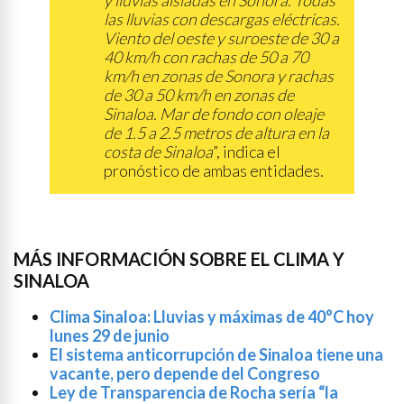
y lluvias aisladas en Sonora. Todas
las lluvias con descargas eléctricas.
Viento del oeste y suroeste de 30 a
40 km/h con rachas de 50 a 70
km/h en zonas de Sonora y rachas
de 30 a 50 km/h en zonas de
Sinaloa. Mar de fondo con oleaje
de 1.5 a 2.5 metros de altura en la
costa de Sinaloa
”, indica el
pronóstico de ambas entidades.
MÁS INFORMACIÓN SOBRE EL CLIMA Y
SINALOA
Clima Sinaloa: Lluvias y máximas de 40°C hoy
lunes 29 de junio
El sistema anticorrupción de Sinaloa tiene una
vacante, pero depende del Congreso
Ley de Transparencia de Rocha sería “la