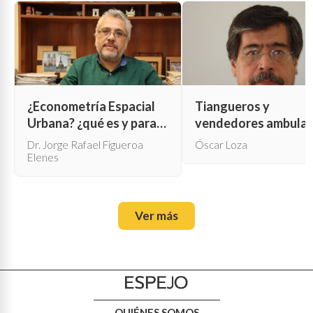
¿Econometría Espacial
Tiangueros y
Urbana? ¿qué es y para
vendedores ambula
qué sirve?
Dr. Jorge Rafael Figueroa
Óscar Loza
Elenes
Ver más
QUIÉNES SOMOS