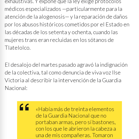
exhaustivas. Y expone que la ley exige protocolos
médicos especializados —particularmente para la
atención de la alogenosis— y la reparación de daños
por los abusos históricos cometidos por el Estado en
las décadas de los setenta y ochenta, cuando las
mujeres trans eran recluidas en los sótanos de
Tlatelolco.
El desalojo del martes pasado agravó la indignación
de la colectiva, tal como denuncia de viva voz Ilse
Victoria al describir la intervención de la Guardia
Nacional:
«Había más de treinta elementos
de la Guardia Nacional que no
portaban armas, pero sí bastones,
con los que le abrieron la cabeza a
una de mis compañeras. Tomaron