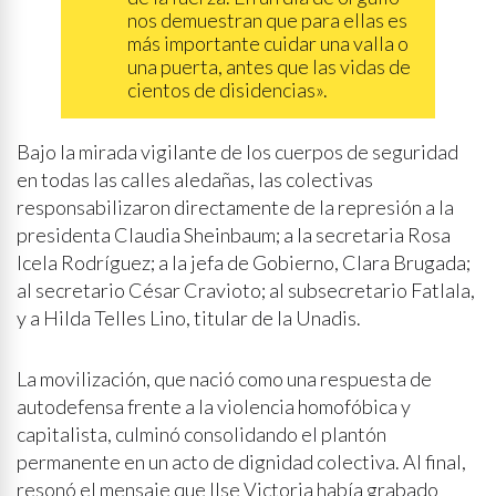
nos demuestran que para ellas es
más importante cuidar una valla o
una puerta, antes que las vidas de
cientos de disidencias».
Bajo la mirada vigilante de los cuerpos de seguridad
en todas las calles aledañas, las colectivas
responsabilizaron directamente de la represión a la
presidenta Claudia Sheinbaum; a la secretaria Rosa
Icela Rodríguez; a la jefa de Gobierno, Clara Brugada;
al secretario César Cravioto; al subsecretario Fatlala,
y a Hilda Telles Lino, titular de la Unadis.
La movilización, que nació como una respuesta de
autodefensa frente a la violencia homofóbica y
capitalista, culminó consolidando el plantón
permanente en un acto de dignidad colectiva. Al final,
resonó el mensaje que Ilse Victoria había grabado