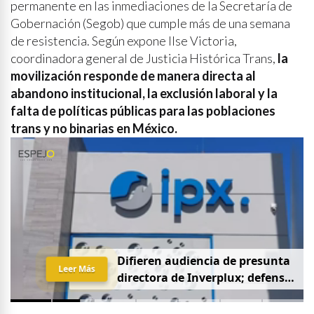
permanente en las inmediaciones de la Secretaría de
Gobernación (Segob) que cumple más de una semana
de resistencia. Según expone Ilse Victoria,
coordinadora general de Justicia Histórica Trans,
la
movilización responde de manera directa al
abandono institucional, la exclusión laboral y la
falta de políticas públicas para las poblaciones
trans y no binarias en México.
D
i
f
i
e
r
e
n
a
u
d
i
e
n
c
i
a
d
e
p
r
e
s
u
n
t
a
Leer Más
d
i
r
e
c
t
o
r
a
d
e
I
n
v
e
r
p
l
u
x
;
d
e
f
e
n
s
a
p
i
d
e
q
u
e
s
e
a
p
r
i
v
a
d
a
y
s
i
n
p
r
e
n
s
a