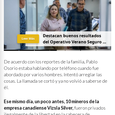
Destacan buenos resultados
Leer Más
del Operativo Verano Seguro en
mesa de Construcción de Paz,
encabezada por la
Gobernadora Yeraldine Bonilla
De acuerdo con los reportes de la familia, Pablo
Osorio estaba hablando por teléfono cuando fue
abordado por varios hombres. Intentó arreglar las
cosas. La llamada se cortó y ya no volvió a saberse de
él.
Ese mismo día, un poco antes, 10 mineros de la
empresa canadiense Vizsla Silver,
fueron privados
ilegalmente de la libertad en la cabecera de