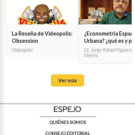
La Reseña de Videopolis:
¿Econometría Espaci
Obsession
Urbana? ¿qué es y pa
qué sirve?
Videopolis
Dr. Jorge Rafael Figueroa
Elenes
Ver más
QUIÉNES SOMOS
CONSEJO EDITORIAL