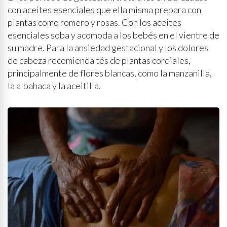
con aceites esenciales que ella misma prepara con
plantas como romero y rosas. Con los aceites
esenciales soba y acomoda a los bebés en el vientre de
su madre. Para la ansiedad gestacional y los dolores
de cabeza recomienda tés de plantas cordiales,
principalmente de flores blancas, como la manzanilla,
la albahaca y la aceitilla.