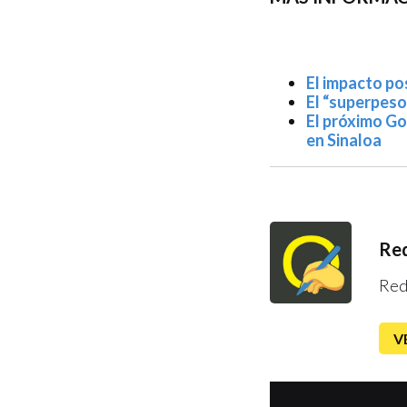
El impacto pos
El “superpeso
El próximo Go
en Sinaloa
Red
Red
V