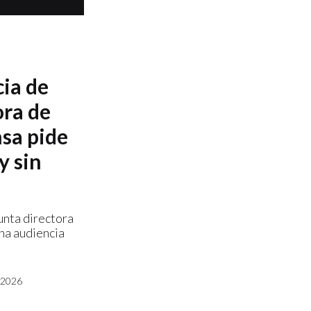
cia de
ora de
nsa pide
y sin
unta directora
una audiencia
 2026