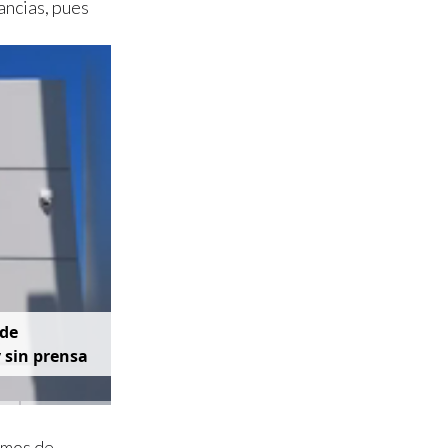
ancias, pues
d
e
y
s
i
n
p
r
e
n
s
a
imos de