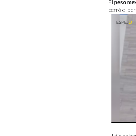
El
peso mex
cerró el pe
El día de ho