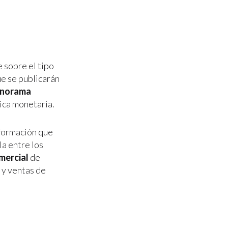
e sobre el tipo
e se publicarán
norama
ica monetaria.
nformación que
la entre los
mercial
de
y ventas de