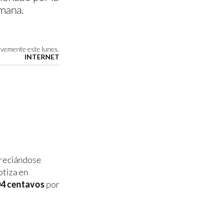
mana.
evemente este lunes.
INTERNET
preciándose
otiza en
04 centavos
por