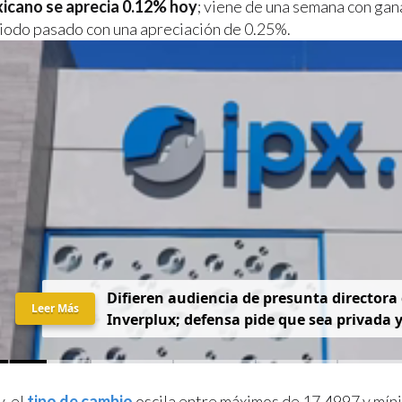
icano se aprecia 0.12% hoy
; viene de una semana con gan
riodo pasado con una apreciación de 0.25%.
D
i
f
i
e
r
e
n
a
u
d
i
e
n
c
i
a
d
e
p
r
e
s
u
n
t
a
d
i
r
e
c
t
o
r
a
Leer Más
I
n
v
e
r
p
l
u
x
;
d
e
f
e
n
s
a
p
i
d
e
q
u
e
s
e
a
p
r
i
v
a
d
a
y, el
tipo de cambio
oscila entre máximos de 17.4997 y mín