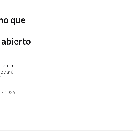
mo que
 abierto
eralismo
uedará
*
7, 2026