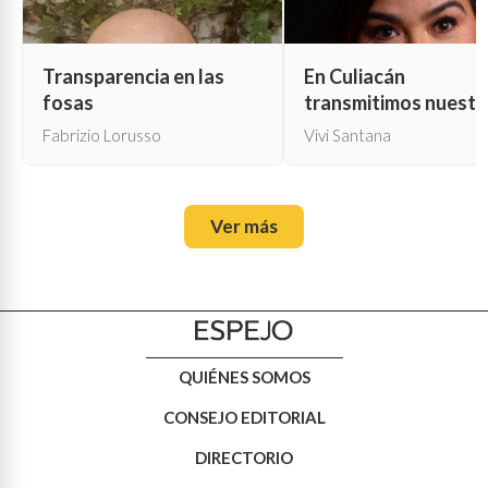
Transparencia en las
En Culiacán
fosas
transmitimos nuestr
propia muerte
Fabrizio Lorusso
Vivi Santana
Ver más
QUIÉNES SOMOS
CONSEJO EDITORIAL
DIRECTORIO