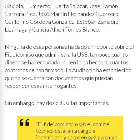
Gaxiola, Humberto Huerta Salazar, José Ramón
Carrera Pico, José Martín Hernández Guerrero,
Guillermo Córdova González, Esteban Zamudio
Lizárraga y Galicia Alhelí Torres Blanco.
Ninguna de esas personas ha dado un reporte sobre el
Fideicomiso que administra la USE, tampoco cuánto
dinero se ha recaudado, quién lo ha hecho ni cuántos
contratos se han firmado. La Auditoría ha establecido
que no se cuenta con documentos que puedan
responder esas interrogantes.
Sin embargo, hay dos cláusulas importantes:
“El fideicomisario y/o el comité
técnico estarán a cargo a
indemnizar y sacar en paz y a salvo