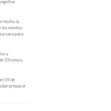
Angelina
r hecho la
e los montos
ncursara para
ios y
 de 33 tomos,
 el 19 de
uedan preparar