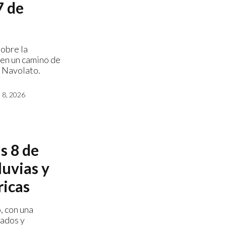
7 de
sobre la
 en un camino de
e Navolato.
8, 2026
s 8 de
luvias y
ricas
, con una
rados y