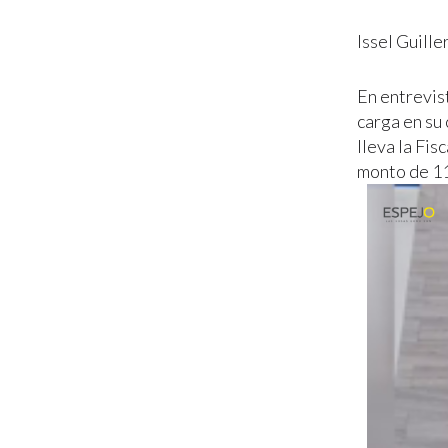
Issel Guill
En entrevis
carga en su 
lleva la Fis
monto de 11