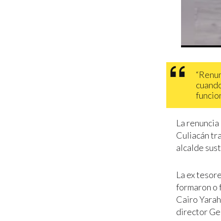
“Renun
cuando
funcio
La renuncia
Culiacán tr
alcalde sust
La ex tesore
formaron o 
Cairo Yarah
director Ge