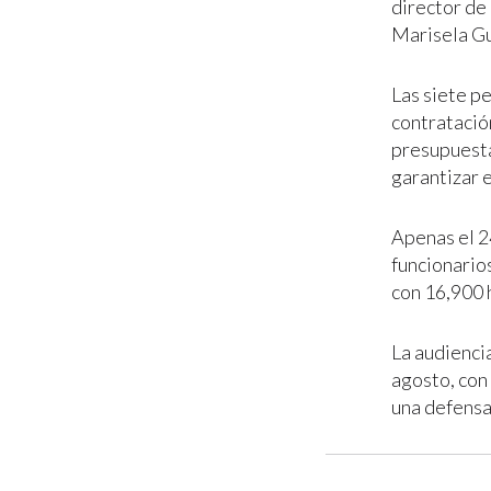
director de
Marisela Gu
Las siete p
contratación
presupuesta
garantizar e
Apenas el 2
funcionario
con 16,900 
La audiencia
agosto, con
una defensa