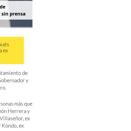
d
e
y
s
i
n
p
r
e
n
s
a
spués
a ex
ntamiento de
 Gobernador y
ro.
personas más que
hón Herrera y
Villaseñor, ex
r Kondo, ex