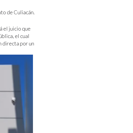
nto de Culiacán.
 el juicio que
blica, el cual
n directa por un