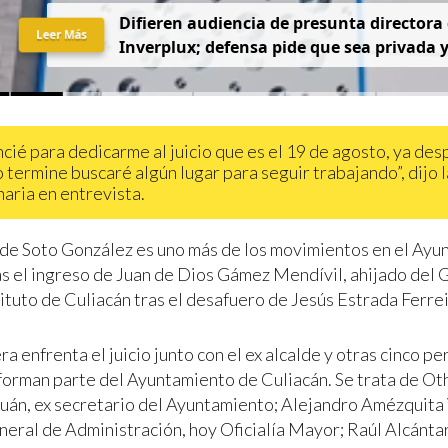
D
i
f
i
e
r
e
n
a
u
d
i
e
n
c
i
a
d
e
p
r
e
s
u
n
t
a
d
i
r
e
c
t
o
r
a
Leer Más
I
n
v
e
r
p
l
u
x
;
d
e
f
e
n
s
a
p
i
d
e
q
u
e
s
e
a
p
r
i
v
a
d
a
cié para dedicarme al juicio que es el 19 de agosto, ya de
 termine buscaré algún lugar para seguir trabajando”, dijo l
naria en entrevista.
 de Soto González es uno más de los movimientos en el Ayu
as el ingreso de Juan de Dios Gámez Mendívil, ahijado del
ituto de Culiacán tras el desafuero de Jesús Estrada Ferrei
ra enfrenta el juicio junto con el ex alcalde y otras cinco 
forman parte del Ayuntamiento de Culiacán. Se trata de Ot
uán, ex secretario del Ayuntamiento; Alejandro Amézquita 
neral de Administración, hoy Oficialía Mayor; Raúl Alcánta