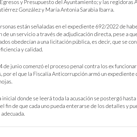
 Egresos y Presupuesto del Ayuntamiento; y las regidoras 
tiérrez González y María Antonia Sarabia Ibarra.
ersonas están señaladas en el expediente 692/2022 de habe
 de un servicio a través de adjudicación directa, pese a qu
dos obedecían a una licitación pública, es decir, que se co
ficiencia y calidad.
4 de junio comenzó el proceso penal contra los ex funcionar
s, por el que la Fiscalía Anticorrupción armó un expediente
hojas.
 inicial donde se leerá toda la acusación se postergó hasta
 el fin de que cada uno pueda enterarse de los detalles y p
 adecuada.