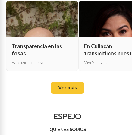
Transparencia en las
En Culiacán
fosas
transmitimos nuestr
propia muerte
Fabrizio Lorusso
Vivi Santana
Ver más
QUIÉNES SOMOS