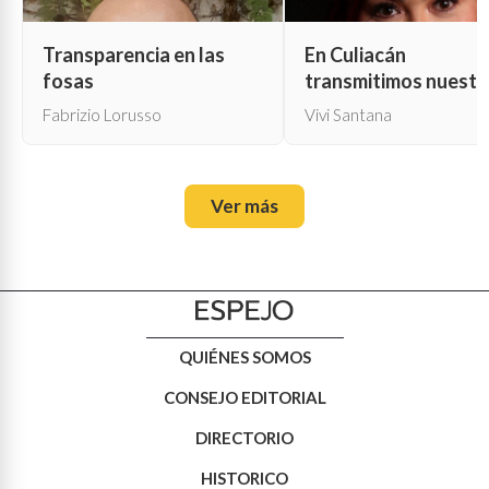
Transparencia en las
En Culiacán
fosas
transmitimos nuestr
propia muerte
Fabrizio Lorusso
Vivi Santana
Ver más
QUIÉNES SOMOS
CONSEJO EDITORIAL
DIRECTORIO
HISTORICO