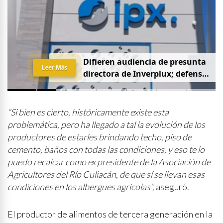
D
i
f
i
e
r
e
n
a
u
d
i
e
n
c
i
a
d
e
p
r
e
s
u
n
t
a
Leer Más
d
i
r
e
c
t
o
r
a
d
e
I
n
v
e
r
p
l
u
x
;
d
e
f
e
n
s
a
p
i
d
e
q
u
e
s
e
a
p
r
i
v
a
d
a
y
s
i
n
p
r
e
n
s
a
“Si bien es cierto, históricamente existe esta
problemática, pero ha llegado a tal la evolución de los
productores de estarles brindando techo, piso de
cemento, baños con todas las condiciones, y eso te lo
puedo recalcar como ex presidente de la Asociación de
Agricultores del Río Culiacán, de que sí se llevan esas
condiciones en los albergues agrícolas”,
aseguró.
El productor de alimentos de tercera generación en la