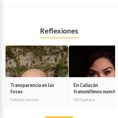
Reflexiones
Transparencia en las
En Culiacán
fosas
transmitimos nuestr
propia muerte
Fabrizio Lorusso
Vivi Santana