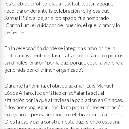
los pueblos ch’ol, tojolabal, tseltal, tsotsil y zoque,
recordaron durante la celebración religiosa que
Samuel Ruiz, al dejar el obispado, fue nombrado
jCanan Lum, el cuidador del pueblo, el que lo ama y lo
defiende.
En la celebración donde se integran símbolos de la
cultura maya, entre ellas un altar con los cuatro puntos
cardinales, oraron “por la paz, porque cese la violencia
generada por el crimen organizado”.
Durante la homilía, el obispo auxiliar, Luis Manuel
López Alfaro, fue enfático en señalar la actual
situación por la que atraviesa la población en Chiapas.
“Hoy nos congregan, nos llama para unirnos en oración
en ayuno en peregrinación en celebración para pedir a
Dios la paz y para construir esta paz; siendo esta una
tarea urgente ante la sombra de muerte que va