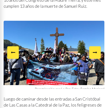
10 años del Congreso de la Madre Tierra; y este mes
cumplen 13 años de la muerte de Samuel Ruiz.
Peregrinación por La Paz. Foto: Ángeles Mariscal
Peregrinación por La Paz. Foto: Ángeles Mariscal
Peregrinación por La Paz. Foto: Ángeles Mariscal
Luego de caminar desde las entradas a San Cristóbal
de Las Casas a la Catedral de la Paz, los feligreses de