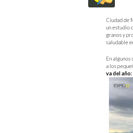
Ciudad de M
un estudio d
granos y pr
saludable en
En algunos 
a los peque
va del año: