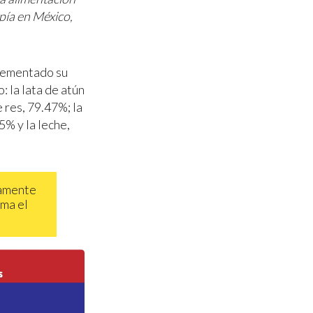
pía en México,
crementado su
 la lata de atún
 res, 79.47%; la
5% y la leche,
damente
rma el