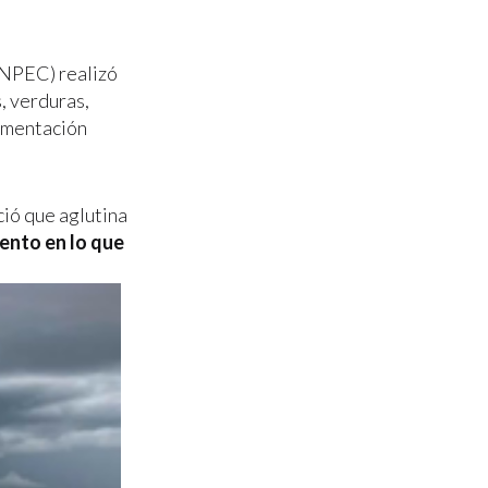
ANPEC) realizó
, verduras,
imentación
ció que aglutina
ento en lo que