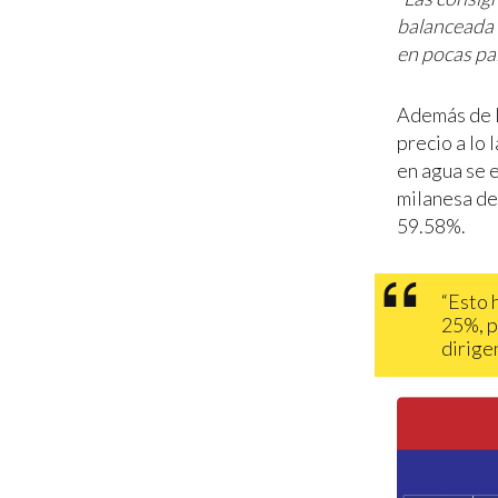
balanceada 
en pocas pal
Además de l
precio a lo
en agua se e
milanesa de
59.58%.
“Esto 
25%, p
dirige