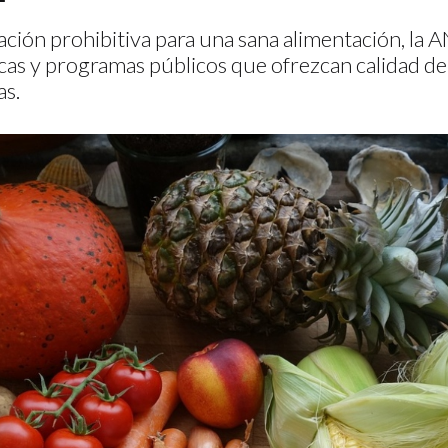
lación prohibitiva para una sana alimentación, la
cas y programas públicos que ofrezcan calidad de 
as.