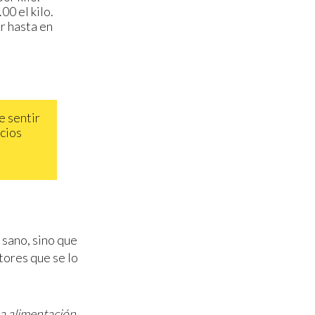
00 el kilo.
r hasta en
e sentir
cios
 sano, sino que
tores que se lo
na alimentación