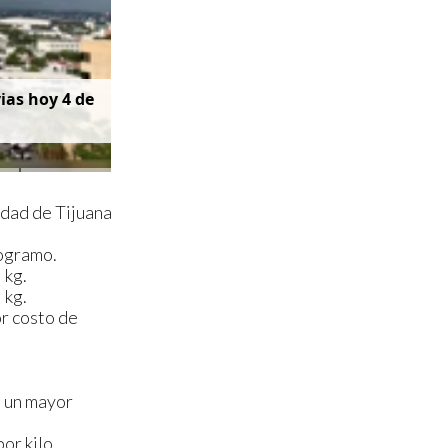
v
i
a
s
h
o
y
4
d
e
udad de Tijuana
logramo.
 kg.
 kg.
r costo de
e un mayor
or kilo.