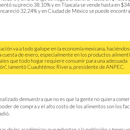
mentó su precio 38.10% y en Tlaxcala se vende hasta en $34.
encareció 32.24% y en Ciudad de México se puede encontra
flación va a todo galope en la economía mexicana, haciéndos
a cuesta de enero, especialmente en los productos alimenti
ales que todo hogar requiere consumir para una adecuada
ión”, lamentó Cuauhtémoc Rivera, presidente de ANPEC.
realizado demuestra que no es que la gente no quiera comer
poder de compra y el alto costo de los alimentos son los fac
adió.
nas de los académicos que exhortan a la población a tener u