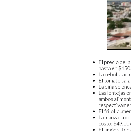
El precio de l
hasta en $150.
La cebolla aum
El tomate sala
La piña se enc
Las lentejas 
ambos alimento
respectivamen
El frijol aume
La manzana mue
costo: $49.00 e
El limón subió