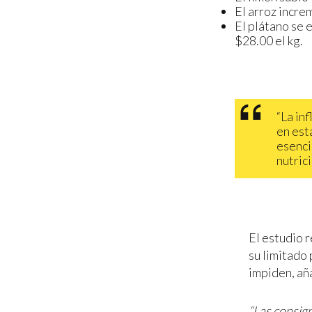
El arroz incre
El plátano se 
$28.00 el kg.
“La in
en est
esenci
nutric
El estudio 
su limitado 
impiden, añ
“Las consig