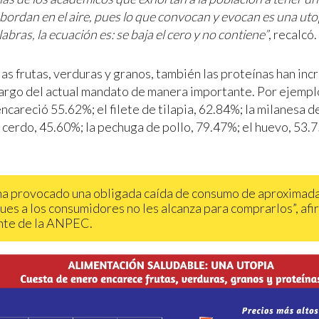
bordan en el aire, pues lo que convocan y evocan es una uto
abras, la ecuación es: se baja el cero y no contiene”
, recalcó.
as frutas, verduras y granos, también las proteínas han in
 largo del actual mandato de manera importante. Por ejemplo:
ncareció 55.62%; el filete de tilapia, 62.84%; la milanesa de
 cerdo, 45.60%; la pechuga de pollo, 79.47%; el huevo, 53.7
ha provocado una obligada caída de consumo de aproxima
ues a los consumidores no les alcanza para comprarlos”, afi
nte de la ANPEC.