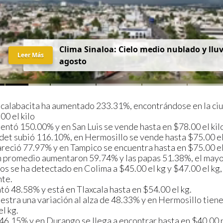
C
l
i
m
a
S
i
n
a
l
o
a
:
C
i
e
l
o
m
e
d
i
o
n
u
b
l
a
d
o
y
l
l
u
Leer Más
a
g
o
s
t
o
a calabacita ha aumentado 233.31%, encontrándose en la ci
00 el kilo
entó 150.00% y en San Luis se vende hasta en $78.00 el ki
det subió 116.10%, en Hermosillo se vende hasta $75.00 el
areció 77.97% y en Tampico se encuentra hasta en $75.00 el
en promedio aumentaron 59.74% y las papas 51.38%, el mayo
s se ha detectado en Colima a $45.00 el kg y $47.00 el kg,
te.
ntó 48.58% y está en Tlaxcala hasta en $54.00 el kg.
stra una variación al alza de 48.33% y en Hermosillo tien
l kg.
 46.15% y en Durango se llega a encontrar hasta en $40.00 p