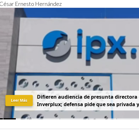
: César Ernesto Hernández
D
i
f
i
e
r
e
n
a
u
d
i
e
n
c
i
a
d
e
p
r
e
s
u
n
t
a
d
i
r
e
c
t
o
r
a
Leer Más
I
n
v
e
r
p
l
u
x
;
d
e
f
e
n
s
a
p
i
d
e
q
u
e
s
e
a
p
r
i
v
a
d
a