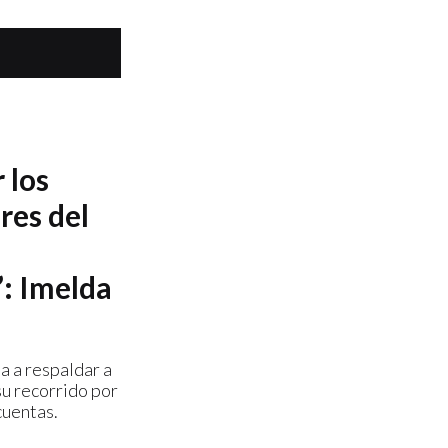
 los
res del
: Imelda
a a respaldar a
u recorrido por
cuentas.