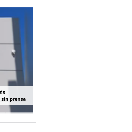
d
e
y
s
i
n
p
r
e
n
s
a