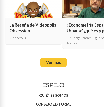
La Reseña de Videopolis:
¿Econometría Espaci
Obsession
Urbana? ¿qué es y pa
qué sirve?
Videopolis
Dr. Jorge Rafael Figueroa
Elenes
Ver más
QUIÉNES SOMOS
CONSEJO EDITORIAL