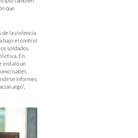
icipio también
ón que
 de la violencia
a bajo el control
 los soldados
lictiva. En
 instaló un
como Isabel,
endirse informes
cían algo”,