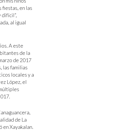
on mis niños
fiestas, en las
ifícil”,
ada, al igual
ios. A este
bitantes de la
 marzo de 2017
 las familias
icos locales y a
ez López, el
múltiples
2017.
 Canaguancera,
calidad de La
ó en Xayakalan.