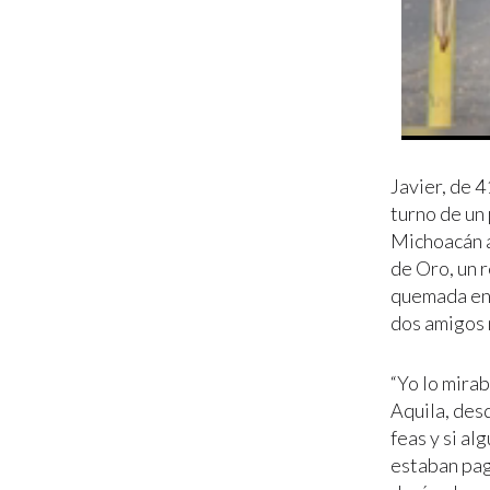
Javier, de 4
turno de un
Michoacán a
de Oro, un 
quemada en 
dos amigos n
“Yo lo mira
Aquila, des
feas y si al
estaban pag