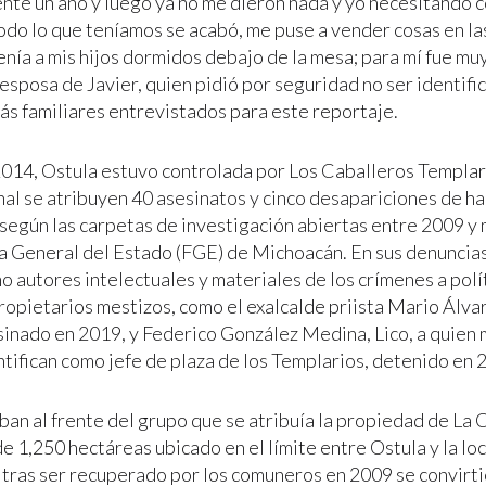
nte un año y luego ya no me dieron nada y yo necesitando c
odo lo que teníamos se acabó, me puse a vender cosas en las 
enía a mis hijos dormidos debajo de la mesa; para mí fue muy d
esposa de Javier, quien pidió por seguridad no ser identific
ás familiares entrevistados para este reportaje.
014, Ostula estuvo controlada por Los Caballeros Templar
nal se atribuyen 40 asesinatos y cinco desapariciones de ha
según las carpetas de investigación abiertas entre 2009 y
ía General del Estado (FGE) de Michoacán. En sus denuncias,
 autores intelectuales y materiales de los crímenes a polít
opietarios mestizos, como el exalcalde priista Mario Álvar
sinado en 2019, y Federico González Medina, Lico, a quien 
ntifican como jefe de plaza de los Templarios, detenido en 
an al frente del grupo que se atribuía la propiedad de La
e 1,250 hectáreas ubicado en el límite entre Ostula y la lo
e tras ser recuperado por los comuneros en 2009 se convirti