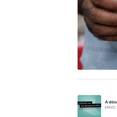
A dón
MAYO 1