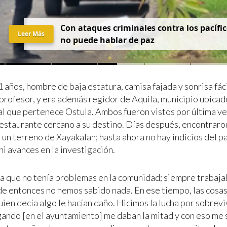
Con ataques criminales contra los pacífic
Leer Más
no puede hablar de paz
1 años, hombre de baja estatura, camisa fajada y sonrisa fáci
 profesor, y era además regidor de Aquila, municipio ubicad
l que pertenece Ostula. Ambos fueron vistos por última v
restaurante cercano a su destino. Días después, encontraro
un terreno de Xayakalan; hasta ahora no hay indicios del p
i avances en la investigación.
ba que no tenía problemas en la comunidad; siempre trabajab
de entonces no hemos sabido nada. En ese tiempo, las cosas
guien decía algo le hacían daño. Hicimos la lucha por sobreviv
ando [en el ayuntamiento] me daban la mitad y con eso me 