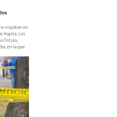
idos
no viajaban en
e Aquila. Los
a Ostula,
ía, en la que