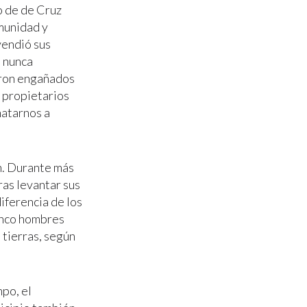
o de de Cruz
omunidad y
vendió sus
o nunca
taron engañados
s propietarios
matarnos a
n. Durante más
ras levantar sus
iferencia de los
cinco hombres
 tierras, según
po, el