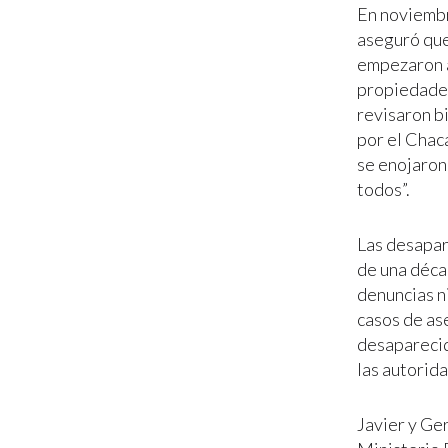
En noviembr
aseguró que
empezaron a
propiedades
revisaron b
por el Chac
se enojaron
todos”.
Las desapar
de una décad
denuncias ni
casos de as
desaparecid
las autorid
Javier y Ge