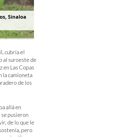
os, Sinaloa
l, cubría el
o al suroeste de
ez en Las Copas
n la camioneta
aradero de los
a allá en
 se pusieron
ir, de lo que le
sostenía, pero