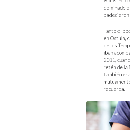
Ministerio 
dominado po
padecieron 
Tanto el pod
en Ostula, c
de los Templ
iban acompa
2011, cuand
retén de la
también era
mutuamente; 
recuerda.