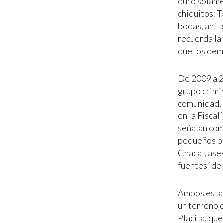
duró solame
chiquitos. T
bodas, ahí t
recuerda la 
que los dem
De 2009 a 2
grupo crimi
comunidad, 
en la Fiscal
señalan como
pequeños pr
Chacal, ase
fuentes ide
Ambos estab
un terreno d
Placita, qu