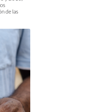
ros
n de las