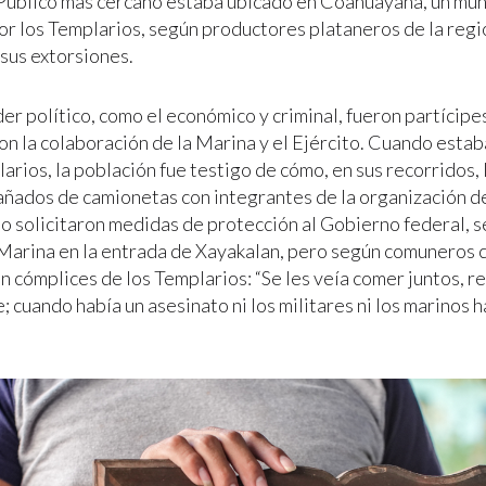
Público más cercano estaba ubicado en Coahuayana, un mun
r los Templarios, según productores plataneros de la regi
sus extorsiones.
er político, como el económico y criminal, fueron partícipes
on la colaboración de la Marina y el Ejército. Cuando estab
arios, la población fue testigo de cómo, en sus recorridos,
ñados de camionetas con integrantes de la organización de
o solicitaron medidas de protección al Gobierno federal, se
 Marina en la entrada de Xayakalan, pero según comuneros 
n cómplices de los Templarios: “Se les veía comer juntos, r
cuando había un asesinato ni los militares ni los marinos ha