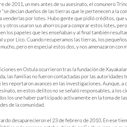
e de 2011, un mes antes de su asesinato, el comunero Trin
 “se decían dueños de las tierras que le pertenecen a la c
 venderlas por lotes. Hubo gente que pidió créditos, que 
 y otros usaron sus ahorros para comprar estos lotes, per
ien los papeles que les enseñaban y al final también resul
al y por Lico. Cuando recuperamos las tierras, los pequeño
 mucho, pero en especial estos dos, y nos amenazaron con 
iciones en Ostula ocurrieron tras la fundación de Xayakala
a, las familias no fueron contactadas por las autoridades t
 les reportaron avances en las investigaciones. Aunque, a d
esinato, en estos delitos no se señaló responsables, a los 
os los une haber participado activamente en la toma de las
ades de la comunidad.
rardo desaparecieron el 23 de febrero de 2010. En ese tiem