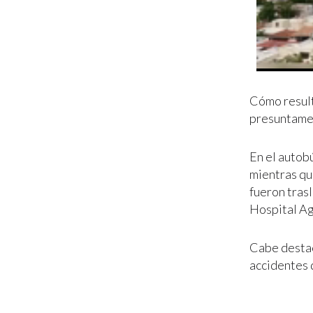
Cómo result
presuntame
En el autobú
mientras qu
fueron tras
Hospital Agr
Cabe destac
accidentes 