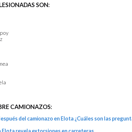
LESIONADAS SON:
mpoy
z
a
imea
ela
BRE CAMIONAZOS:
espués del camionazo en Elota ¿Cuáles son las pregunt
Elota revela extorsiones en carreteras