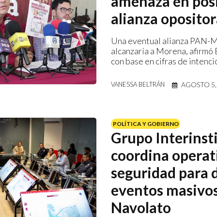
amenaza en pos
alianza oposito
Una eventual alianza PAN-
alcanzaría a Morena, afirmó
con base en cifras de intenci
AGOSTO 5,
VANESSA BELTRÁN
POLÍTICA Y GOBIERNO
Grupo Interinst
coordina operat
seguridad para 
eventos masivo
Navolato