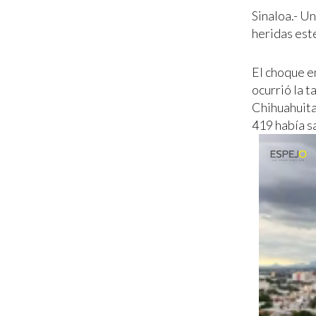
Sinaloa.- U
heridas este
El choque e
ocurrió la t
Chihuahuita 
419 había s