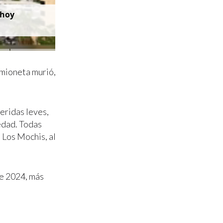
 hoy
amioneta murió,
heridas leves,
edad. Todas
 Los Mochis, al
de 2024, más