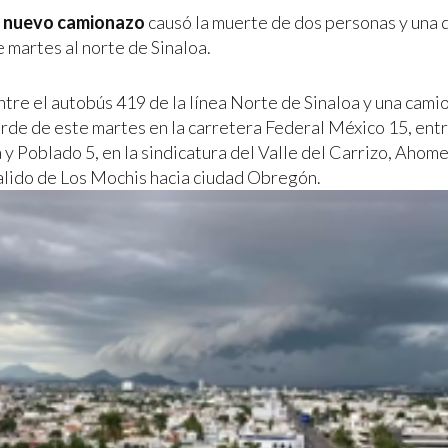
n
nuevo camionazo
causó la muerte de dos personas y una
 martes al norte de Sinaloa.
ntre el autobús 419 de la línea Norte de Sinaloa y una cami
arde de este martes en la carretera Federal México 15, entr
y Poblado 5, en la sindicatura del Valle del Carrizo, Ahome
alido de Los Mochis hacia ciudad Obregón.