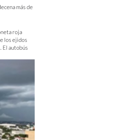
 decena más de
oneta roja
e los ejidos
. El autobús