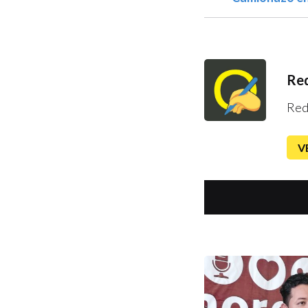
Red
Red
V