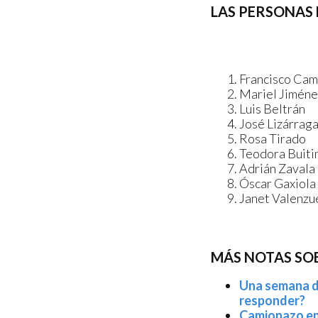
LAS PERSONAS 
Francisco Ca
Mariel Jiméne
Luis Beltrán
José Lizárrag
Rosa Tirado
Teodora Buit
Adrián Zavala
Óscar Gaxiola
Janet Valenzu
MÁS NOTAS SO
Una semana d
responder?
Camionazo en 