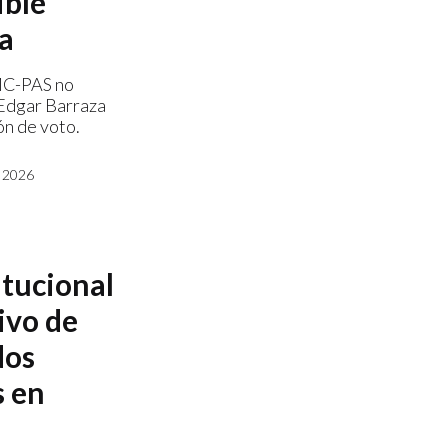
ible
ra
MC-PAS no
 Edgar Barraza
ón de voto.
 2026
itucional
ivo de
dos
s en