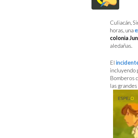
Culiacán, S
horas, una
e
colonia Ju
aledañas.
El
incident
incluyendo 
Bomberos de
las grandes 