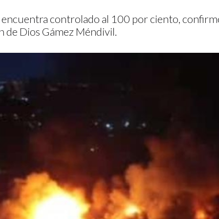
e encuentra controlado al 100 por ciento, confirmó
an de Dios Gámez Méndivil.