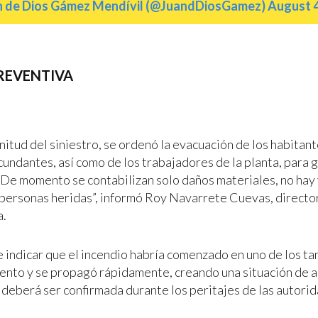
n de Dios Gámez Mendívil (@JuandDiosGamez)
August 4
REVENTIVA
itud del siniestro, se ordenó la evacuación de los habitant
cundantes, así como de los trabajadores de la planta, para 
“De momento se contabilizan solo daños materiales, no hay
 personas heridas”, informó Roy Navarrete Cuevas, directo
a.
 indicar que el incendio habría comenzado en uno de los t
nto y se propagó rápidamente, creando una situación de al
 deberá ser confirmada durante los peritajes de las autori