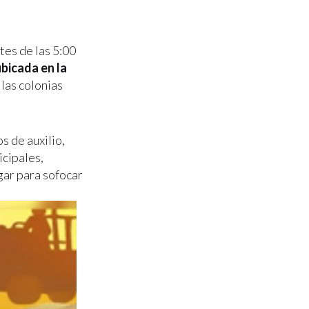
tes de las 5:00
ubicada en la
las colonias
 de auxilio,
icipales,
gar para sofocar