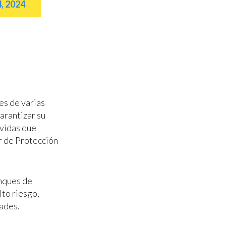
, 2024
es de varias
garantizar su
 vidas que
r de Protección
anques de
to riesgo,
dades.