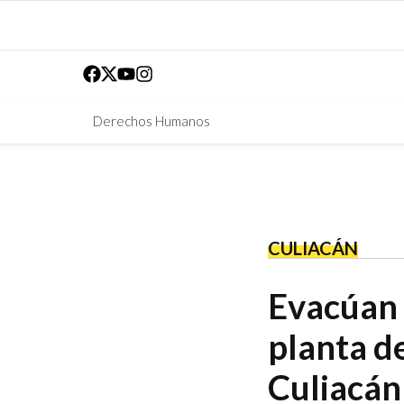
Derechos Humanos
CULIACÁN
Evacúan a
planta d
Culiacán