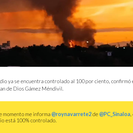
dio ya se encuentra controlado al 100 por ciento, confirmó 
uan de Dios Gámez Méndivil.
te momento me informa
@roynavarrete2
de
@PC_Sinaloa
,
io está 100% controlado.