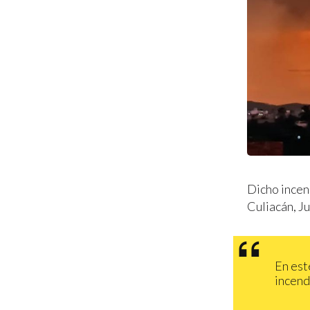
Dicho incen
Culiacán, J
En es
incend