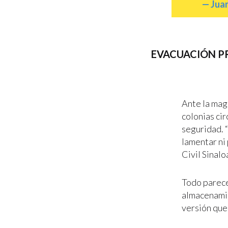
— Jua
EVACUACIÓN P
Ante la magn
colonias cir
seguridad. 
lamentar ni
Civil Sinalo
Todo parece
almacenamie
versión que