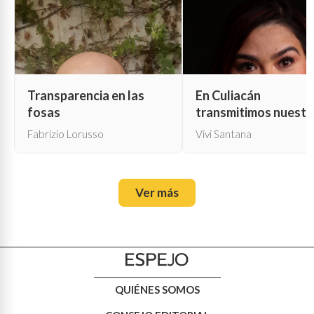
Transparencia en las
En Culiacán
fosas
transmitimos nuestr
propia muerte
Fabrizio Lorusso
Vivi Santana
Ver más
QUIÉNES SOMOS