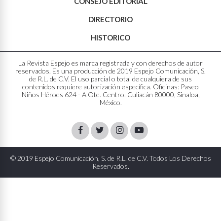
CONSEJO EDITORIAL
DIRECTORIO
HISTORICO
La Revista Espejo es marca registrada y con derechos de autor
reservados. Es una producción de 2019 Espejo Comunicación, S.
de R.L. de C.V. El uso parcial o total de cualquiera de sus
contenidos requiere autorización específica. Oficinas: Paseo
Niños Héroes 624 - A Ote. Centro. Culiacán 80000, Sinaloa,
México.
Facebook
Twitter
Instagram
Youtube
© 2019 Espejo Comunicación, S. de R.L. de C.V. Todos Los Derechos
Reservados.