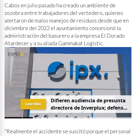
Cabos en julio pasado ha creado un ambiente de
zozobra entre trabajadores del vertedero, quienes
alertaron de malos manejos de residuos desde que en
diciembre del 2022 el ayuntamiento concesionó la
administración del basurero a la empresa El Dorado
Atardecer y a su aliada Gammakat Logistic.
D
i
f
i
e
r
e
n
a
u
d
i
e
n
c
i
a
d
e
p
r
e
s
u
n
t
a
Leer Más
d
i
r
e
c
t
o
r
a
d
e
I
n
v
e
r
p
l
u
x
;
d
e
f
e
n
s
a
p
i
d
e
q
u
e
s
e
a
p
r
i
v
a
d
a
y
s
i
n
p
r
e
n
s
a
“Realmente el accidente se suscitó porque el personal