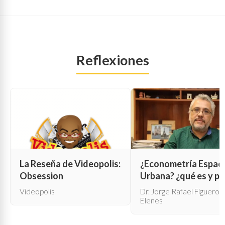
Reflexiones
La Reseña de Videopolis:
¿Econometría Espaci
Obsession
Urbana? ¿qué es y pa
qué sirve?
Videopolis
Dr. Jorge Rafael Figueroa
Elenes