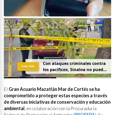
Con ataques criminales contra
Leer Más
los pacíficos, Sinaloa no puede
hablar de paz
El
Gran Acuario Mazatlán Mar de Cortés se ha
comprometido a proteger estas especies a través
de diversas iniciativas de conservación y educación
ambiental
, en colaboración con la Procuraduría
Federal de Protección al Ambiente (
PROFEPA
). Su