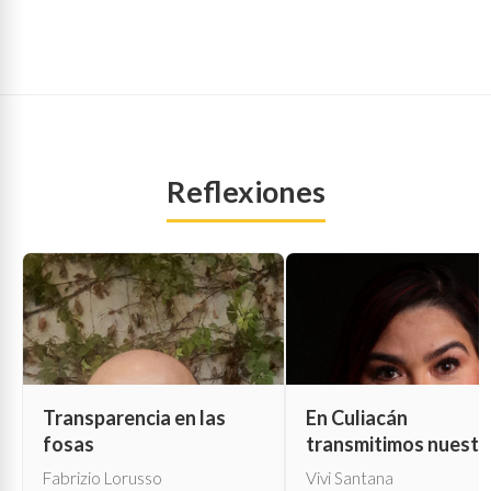
Reflexiones
Transparencia en las
En Culiacán
fosas
transmitimos nuestr
propia muerte
Fabrizio Lorusso
Vivi Santana