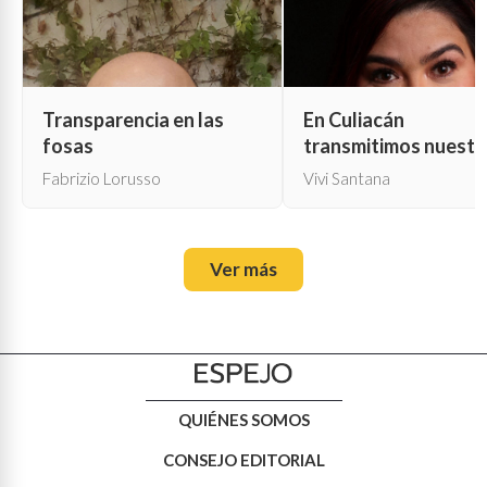
Transparencia en las
En Culiacán
fosas
transmitimos nuestr
propia muerte
Fabrizio Lorusso
Vivi Santana
Ver más
QUIÉNES SOMOS
CONSEJO EDITORIAL