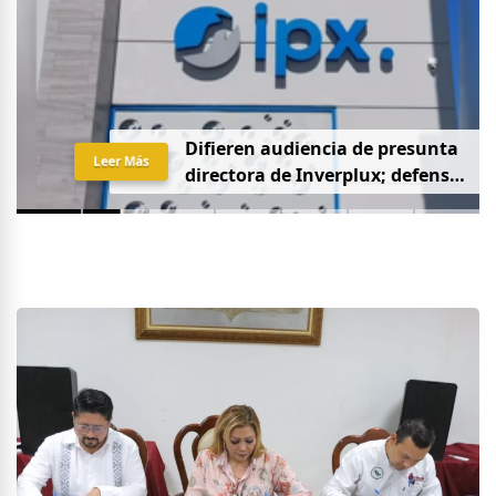
D
i
f
i
e
r
e
n
a
u
d
i
e
n
c
i
a
d
e
p
r
e
s
u
n
t
a
Leer Más
d
i
r
e
c
t
o
r
a
d
e
I
n
v
e
r
p
l
u
x
;
d
e
f
e
n
s
a
p
i
d
e
q
u
e
s
e
a
p
r
i
v
a
d
a
y
s
i
n
p
r
e
n
s
a