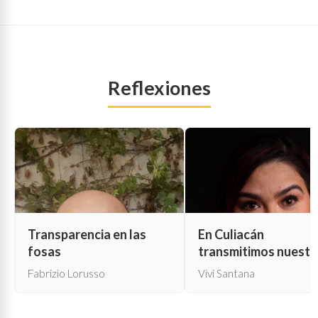
Reflexiones
Transparencia en las
En Culiacán
fosas
transmitimos nuestr
propia muerte
Fabrizio Lorusso
Vivi Santana