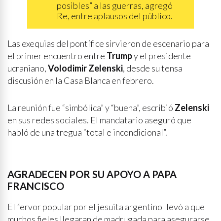
posibles” a las guerras, agregó
Re, entre aplausos del público.
Las exequias del pontífice sirvieron de escenario para
el primer encuentro entre
Trump
y el presidente
ucraniano,
Volodimir Zelenski
, desde su tensa
discusión en la Casa Blanca en febrero.
La reunión fue “simbólica” y “buena”, escribió
Zelenski
en sus redes sociales. El mandatario aseguró que
habló de una tregua “total e incondicional”.
AGRADECEN POR SU APOYO A PAPA
FRANCISCO
El fervor popular por el jesuita argentino llevó a que
muchos fieles llegaran de madrugada para asegurarse