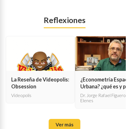
Reflexiones
La Reseña de Videopolis:
¿Econometría Espaci
Obsession
Urbana? ¿qué es y pa
qué sirve?
Videopolis
Dr. Jorge Rafael Figueroa
Elenes
Ver más