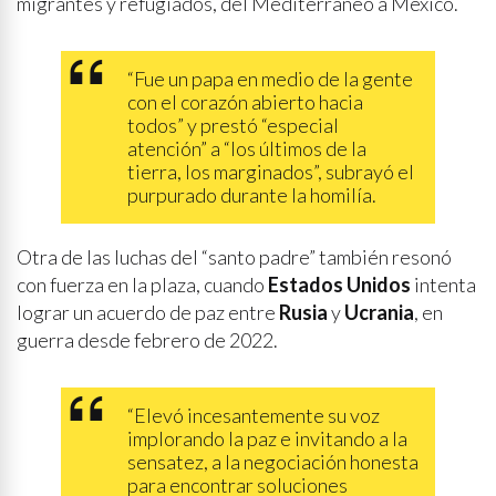
migrantes y refugiados, del Mediterráneo a México.
“Fue un papa en medio de la gente
con el corazón abierto hacia
todos” y prestó “especial
atención” a “los últimos de la
tierra, los marginados”, subrayó el
purpurado durante la homilía.
Otra de las luchas del “santo padre” también resonó
con fuerza en la plaza, cuando
Estados Unidos
intenta
lograr un acuerdo de paz entre
Rusia
y
Ucrania
, en
guerra desde febrero de 2022.
“Elevó incesantemente su voz
implorando la paz e invitando a la
sensatez, a la negociación honesta
para encontrar soluciones