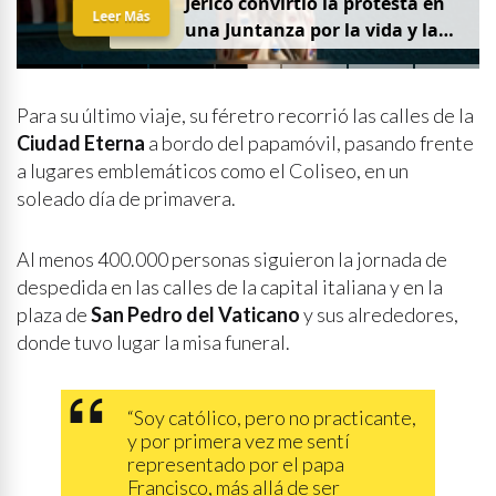
Jericó convirtió la protesta en
Leer Más
una Juntanza por la vida y la
justicia
Para su último viaje, su féretro recorrió las calles de la
Ciudad Eterna
a bordo del papamóvil, pasando frente
a lugares emblemáticos como el Coliseo, en un
soleado día de primavera.
Al menos 400.000 personas siguieron la jornada de
despedida en las calles de la capital italiana y en la
plaza de
San Pedro del Vaticano
y sus alrededores,
donde tuvo lugar la misa funeral.
“Soy católico, pero no practicante,
y por primera vez me sentí
representado por el papa
Francisco, más allá de ser