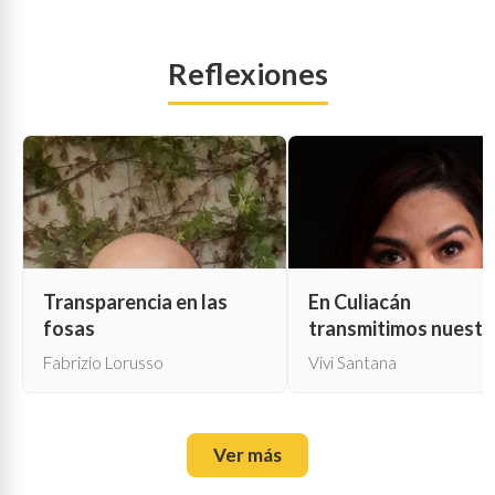
Reflexiones
Transparencia en las
En Culiacán
fosas
transmitimos nuestr
propia muerte
Fabrizio Lorusso
Vivi Santana
Ver más