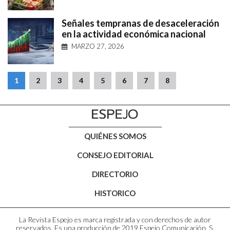
Señales tempranas de desaceleración
en la actividad económica nacional
MARZO 27, 2026
1
2
3
4
5
6
7
8
QUIÉNES SOMOS
CONSEJO EDITORIAL
DIRECTORIO
HISTORICO
La Revista Espejo es marca registrada y con derechos de autor
reservados. Es una producción de 2019 Espejo Comunicación, S.