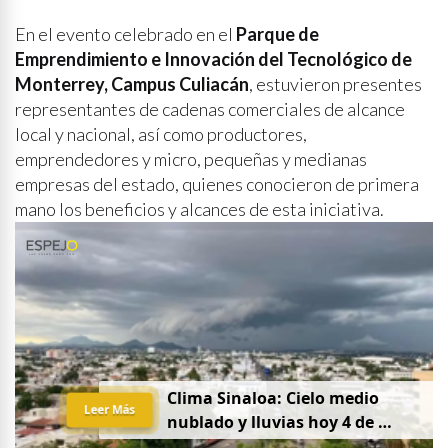
En el evento celebrado en el
Parque de
Emprendimiento e Innovación del Tecnológico de
Monterrey, Campus Culiacán
, estuvieron presentes
representantes de cadenas comerciales de alcance
local y nacional, así como productores,
emprendedores y micro, pequeñas y medianas
empresas del estado, quienes conocieron de primera
mano los beneficios y alcances de esta iniciativa.
C
l
i
m
a
S
i
n
a
l
o
a
:
C
i
e
l
o
m
e
d
i
o
Leer Más
n
u
b
l
a
d
o
y
l
l
u
v
i
a
s
h
o
y
4
d
e
a
g
o
s
t
o