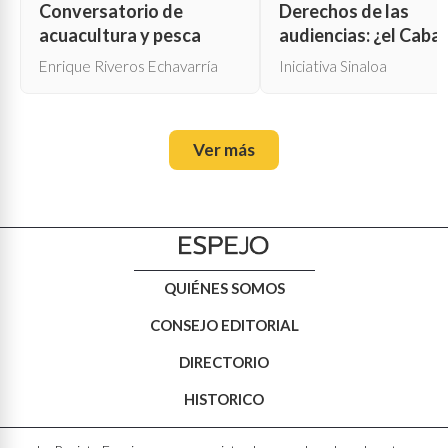
Conversatorio de
Derechos de las
acuacultura y pesca
audiencias: ¿el Cabal
de Troya para la cen
Enrique Riveros Echavarría
Iniciativa Sinaloa
oficial?
Ver más
QUIÉNES SOMOS
CONSEJO EDITORIAL
DIRECTORIO
HISTORICO