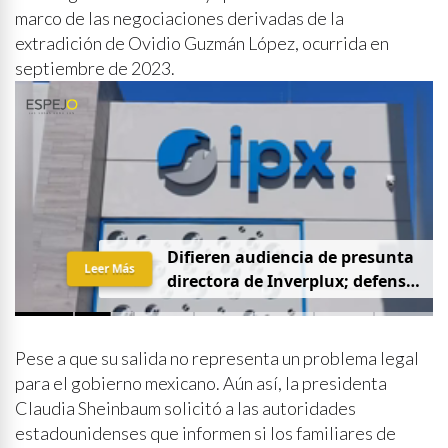
marco de las negociaciones derivadas de la
extradición de Ovidio Guzmán López, ocurrida en
septiembre de 2023.
D
i
f
i
e
r
e
n
a
u
d
i
e
n
c
i
a
d
e
p
r
e
s
u
n
t
a
Leer Más
d
i
r
e
c
t
o
r
a
d
e
I
n
v
e
r
p
l
u
x
;
d
e
f
e
n
s
a
p
i
d
e
q
u
e
s
e
a
p
r
i
v
a
d
a
y
s
i
n
p
r
e
n
s
a
Pese a que su salida no representa un problema legal
para el gobierno mexicano. Aún así, la presidenta
Claudia Sheinbaum solicitó a las autoridades
estadounidenses que informen si los familiares de