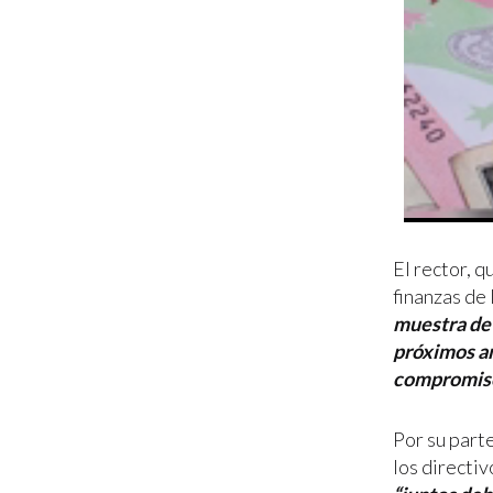
El rector, q
finanzas de
muestra de 
próximos añ
compromiso 
Por su part
los directiv