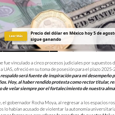
Precio del dólar en México hoy 5 de agost
Leer Más
sigue ganando
ue fue vinculado a cinco procesos judiciales por supuestos d
 la UAS, ofreció en su toma de posesión para el plazo 2025
respaldo será fuente de inspiración para mi desempeño p
os. Hoy, al haber rendido protesta como rector titular, r
de velar siempre por el fortalecimiento de nuestra alma
e, el gobernador Rocha Moya, al regresar a los espacios ro
os lo habían acusado de violentar la autonomía universitari