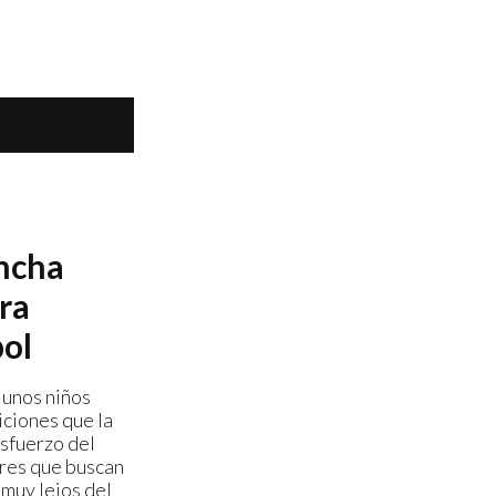
ancha
ra
bol
 unos niños
iciones que la
esfuerzo del
res que buscan
 muy lejos del