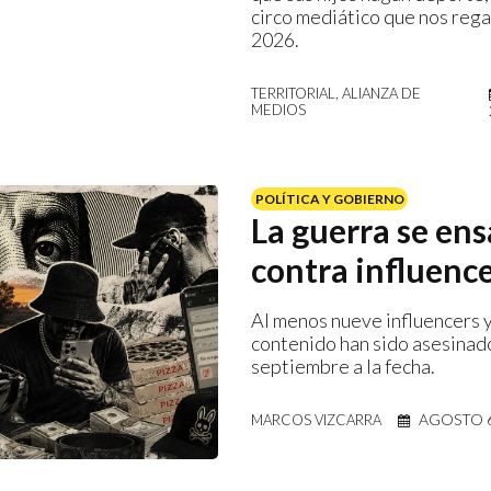
circo mediático que nos rega
2026.
TERRITORIAL, ALIANZA DE
MEDIOS
POLÍTICA Y GOBIERNO
La guerra se en
contra influenc
Al menos nueve influencers 
contenido han sido asesina
septiembre a la fecha.
AGOSTO 6
MARCOS VIZCARRA