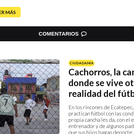
ER MÁS
COMENTARIOS
CIUDADANÍA
Cachorros, la c
donde se vive ot
realidad del fút
En los rincones de Ecatepec,
practican fútbol con las cond
propia cancha les da, con el 
entrenador y de algunos pad
que sus hijos hagan deporte,