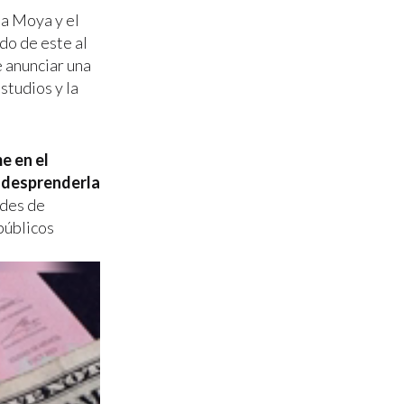
a Moya y el
do de este al
 anunciar una
studios y la
e en el
o desprenderla
ades de
públicos