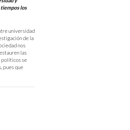
rsidad y
 tiempos los
ntre universidad
estigación de la
sociedad nos
estauren las
 políticos se
s, pues que