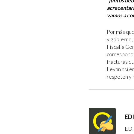
“juntos deb
acrecentarl
vamos a com
Por más que
y gobierno,
Fiscalía Ge
corresponde
fracturas qu
llevan así e
respeten y 
ED
EDI