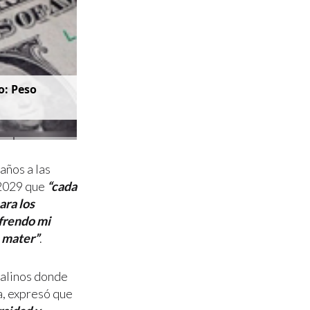
o: Peso
años a las
-2029 que
“cada
ara los
efrendo mi
 mater”
.
salinos donde
a, expresó que