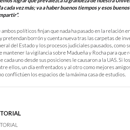
emos lograr que prevalezca la grandeza de nuestra Unive
a cada vez más; va a haber buenos tiempos y esos buenos
partir”.
 ambos políticos finjan que nada ha pasado en la relación e
 y pretendan borrón y cuenta nueva tras las carpetas de inv
neral del Estado y los procesos judiciales pausados, como 
 mantener la vigilancia sobre Madueña y Rocha para que r
e cada uno desde sus posiciones le causaron a la UAS. Si los
ntre ellos, un día enfrentados y al otro como mejores amigo
no conflictúen los espacios de la máxima casa de estudios.
ITORIAL
TORIAL