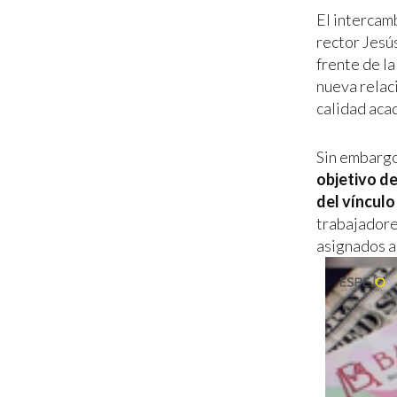
El intercam
rector Jesú
frente de l
nueva relaci
calidad aca
Sin embarg
objetivo d
del vínculo
trabajadore
asignados a 