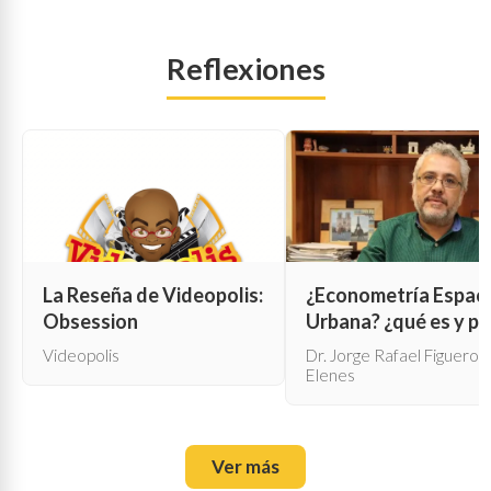
Reflexiones
La Reseña de Videopolis:
¿Econometría Espaci
Obsession
Urbana? ¿qué es y pa
qué sirve?
Videopolis
Dr. Jorge Rafael Figueroa
Elenes
Ver más