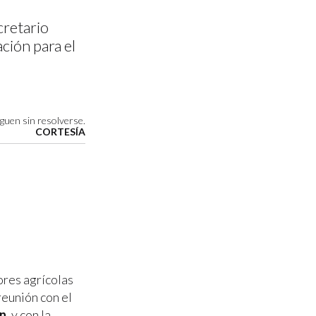
cretario
ación para el
guen sin resolverse.
CORTESÍA
ores agrícolas
reunión con el
án
, y con la