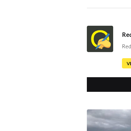
Red
Red
V