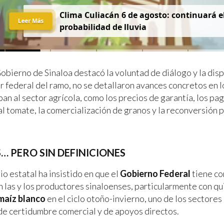
Clima Culiacán 6 de agosto: continuará el
Leer Más
probabilidad de lluvia
obierno de Sinaloa destacó la voluntad de diálogo y la disp
ar federal del ramo, no se detallaron avances concretos en 
an al sector agrícola, como los precios de garantía, los pa
al tomate, la comercialización de granos y la reconversión 
 PERO SIN DEFINICIONES
o estatal ha insistido en que el
Gobierno Federal
tiene c
n las y los productores sinaloenses, particularmente con q
maíz blanco
en el ciclo otoño-invierno, uno de los sectore
a de certidumbre comercial y de apoyos directos.