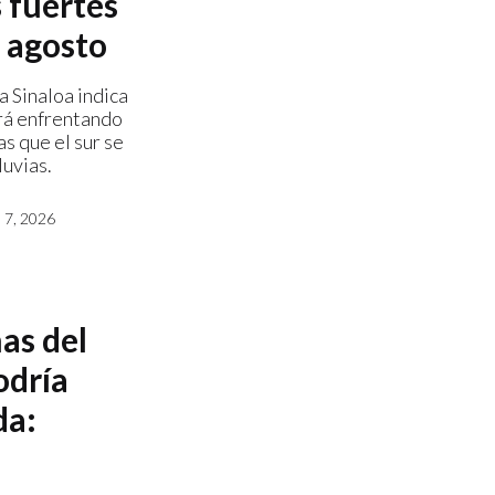
s fuertes
e agosto
a Sinaloa indica
ará enfrentando
s que el sur se
luvias.
7, 2026
as del
odría
da: