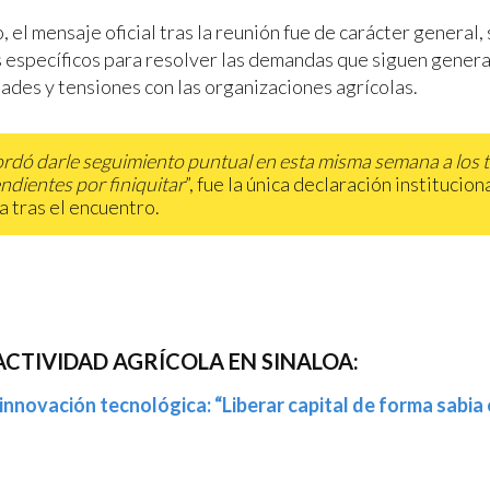
 el mensaje oficial tras la reunión fue de carácter general, 
específicos para resolver las demandas que siguen gener
ades y tensiones con las organizaciones agrícolas.
ordó darle seguimiento puntual en esta misma semana a los 
ndientes por finiquitar
”, fue la única declaración institucion
a tras el encuentro.
ACTIVIDAD AGRÍCOLA EN SINALOA:
 innovación tecnológica: “Liberar capital de forma sabi