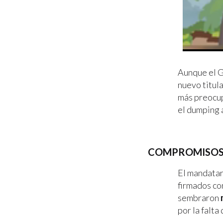
Aunque el G
nuevo titul
más preocup
el dumping 
COMPROMISOS…
El mandatari
firmados co
sembraron
por la falt