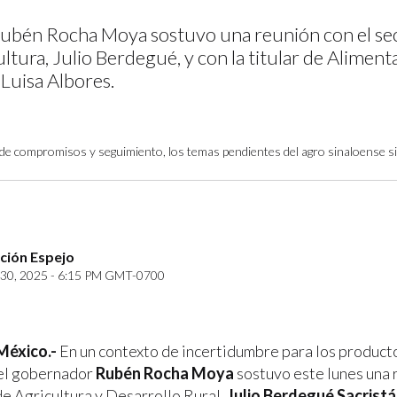
ubén Rocha Moya sostuvo una reunión con el se
ltura, Julio Berdegué, y con la titular de Aliment
 Luisa Albores.
de compromisos y seguimiento, los temas pendientes del agro sinaloense si
ción Espejo
30, 2025 - 6:15 PM GMT-0700
México.-
En un contexto de incertidumbre para los product
 el gobernador
Rubén Rocha Moya
sostuvo este lunes una 
de Agricultura y Desarrollo Rural,
Julio Berdegué Sacrist