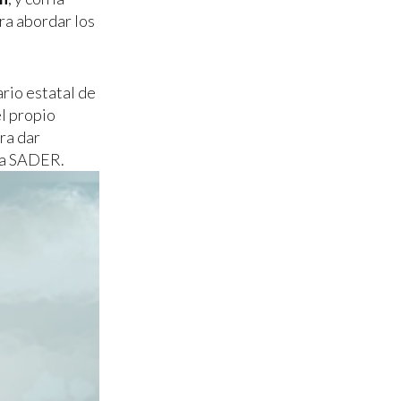
ara abordar los
ario estatal de
el propio
ra dar
 la SADER.