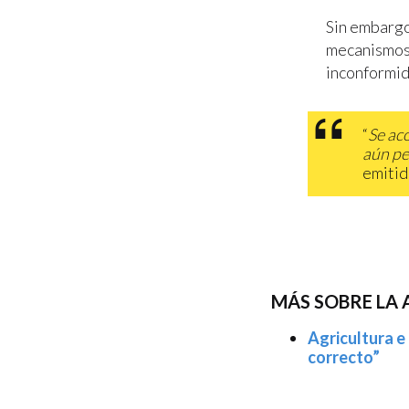
Sin embargo,
mecanismos 
inconformid
“
Se ac
aún pe
emitid
MÁS SOBRE LA 
Agricultura e
correcto”