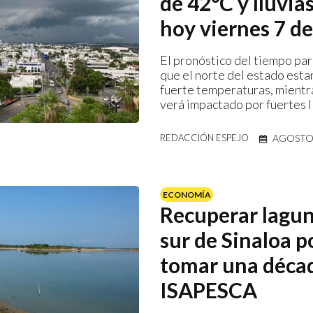
de 42°C y lluvia
hoy viernes 7 d
El pronóstico del tiempo par
que el norte del estado est
fuerte temperaturas, mientra
verá impactado por fuertes l
AGOSTO 
REDACCIÓN ESPEJO
ECONOMÍA
Recuperar lagun
sur de Sinaloa p
tomar una déca
ISAPESCA