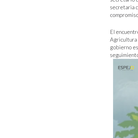
secretaria 
compromisos
El encuentro
Agricultura
gobierno es
seguimiento