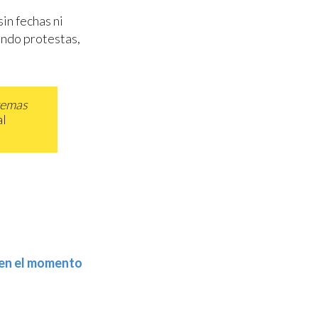
sin fechas ni
ando protestas,
temas
al
a en el momento