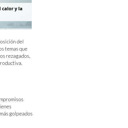
 calor y la
osición del
los temas que
gos rezagados,
productiva.
ompromisos
uienes
s más golpeados