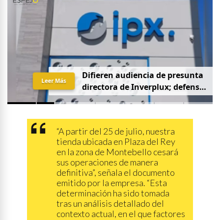
D
i
f
i
e
r
e
n
a
u
d
i
e
n
c
i
a
d
e
p
r
e
s
u
n
t
a
Leer Más
d
i
r
e
c
t
o
r
a
d
e
I
n
v
e
r
p
l
u
x
;
d
e
f
e
n
s
a
p
i
d
e
q
u
e
s
e
a
p
r
i
v
a
d
a
y
s
i
n
p
r
e
n
s
a
“A partir del 25 de julio, nuestra
tienda ubicada en Plaza del Rey
en la zona de Montebello cesará
sus operaciones de manera
definitiva”, señala el documento
emitido por la empresa. “Esta
determinación ha sido tomada
tras un análisis detallado del
contexto actual, en el que factores