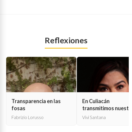
Reflexiones
Transparencia en las
En Culiacán
fosas
transmitimos nuestr
propia muerte
Fabrizio Lorusso
Vivi Santana