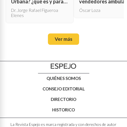
Urbana? ¿qué es y para
vendedores ambula
qué sirve?
Dr. Jorge Rafael Figueroa
Óscar Loza
Elenes
Ver más
QUIÉNES SOMOS
CONSEJO EDITORIAL
DIRECTORIO
HISTORICO
La Revista Espejo es marca registrada y con derechos de autor