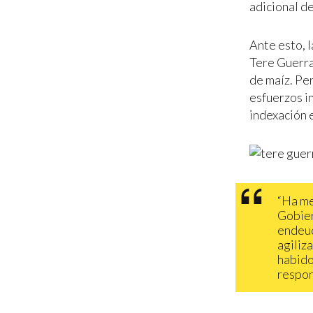
adicional d
Ante esto, 
Tere Guerra
de maíz. Pe
esfuerzos in
indexación 
“Ha me
Gobier
endeud
agiliz
habido
respon