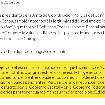
e 200 pesos.
la presidenta de la Junta de Coordinación Política del Cong
 Ochoa, también reconoció la legitimidad del reclamo de l
ro añadió que tanto el Gobierno Federal como el Estatal ha
éditos ante la vulnerabilidad de los precios del maíz a part
en la bolsa de Chicago.
jorado el escenario comparado con el que tuvimos hace 2 a
no estatal hizo un gran esfuerzo, que eso le ha generado u
amiento, pero entiendo que ellos con legítimo derecho ex
ación en pagos pendientes. Pero sin dejar de reconocer que
 esfuerzos en el Gobierno Estatal y en el Gobierno Federa
derles para tener cuando menos un mejor precio piso”, decl