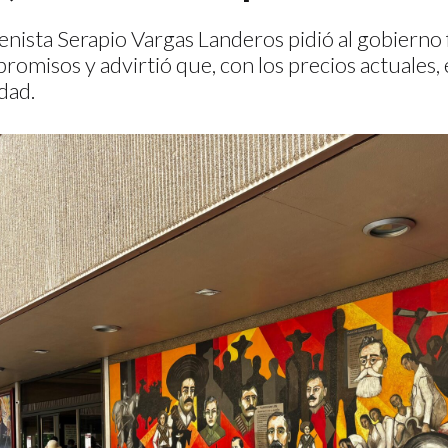
nista Serapio Vargas Landeros pidió al gobierno 
romisos y advirtió que, con los precios actuales,
dad.