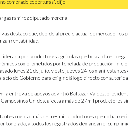
 no comprado coberturas”, dijo.
gas destacó que, debido al precio actual de mercado, los 
anzan rentabilidad.
, liderada por productores agrícolas que buscan la entrega
ómicos comprometidos por tonelada de producción, inició
pasado lunes 21 de julio, y este jueves 24 los manifestantes
alacio de Gobierno para exigir diálogo directo con autorid
en la entrega de apoyos advirtió Baltazar Valdez, presiden
Campesinos Unidos, afecta a más de 27 mil productores si
tantes cuentan más de tres mil productores que no han reci
or tonelada, y todos los registrados demandan el cumplim