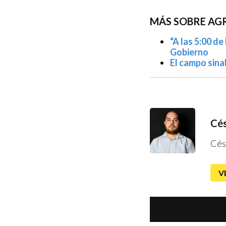
MÁS SOBRE AG
“A las 5:00 d
Gobierno
El campo sina
Cés
Cés
V