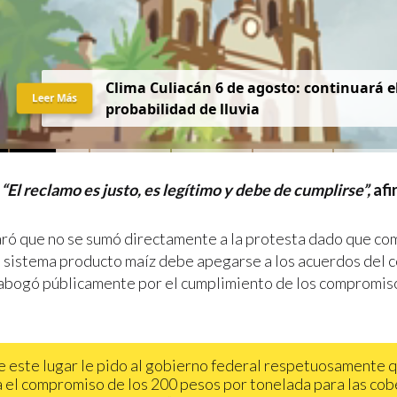
Clima Culiacán 6 de agosto: continuará el
Leer Más
probabilidad de lluvia
“El reclamo es justo, es legítimo y debe de cumplirse”,
afi
ró que no se sumó directamente a la protesta dado que com
l sistema producto maíz debe apegarse a los acuerdos del 
í abogó públicamente por el cumplimiento de los compromis
 este lugar le pido al gobierno federal respetuosamente 
 el compromiso de los 200 pesos por tonelada para las cob