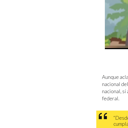
Aunque acla
nacional de
nacional, s
federal.
“Desde
cumpla