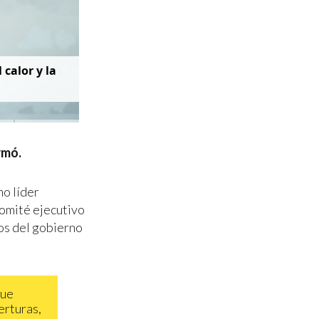
 calor y la
rmó.
o líder
comité ejecutivo
os del gobierno
que
erturas,