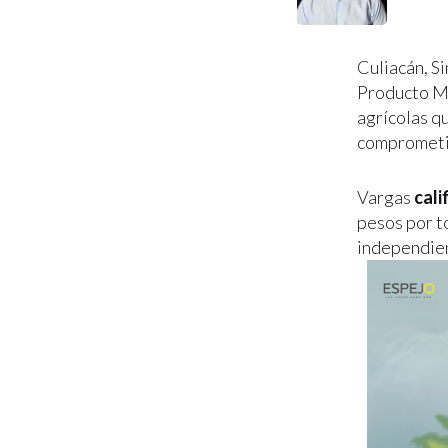
Culiacán, S
Producto M
agrícolas q
comprometi
Vargas
cali
pesos por t
independien