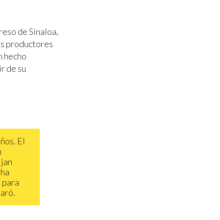
reso de Sinaloa,
os productores
n hecho
ir de su
ños. El
n
ijan
 ha
l para
aró.