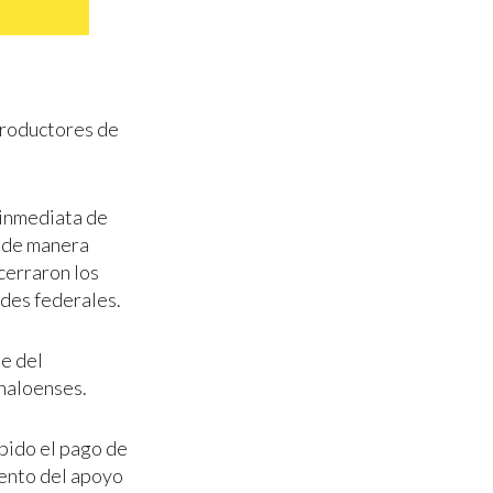
productores de
 inmediata de
 de manera
 cerraron los
ades federales.
te del
naloenses.
bido el pago de
iento del apoyo