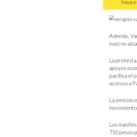
haya o
Además, Var
maíz no alc
La protesta
apoyos econ
pacífica el 
accesos a P
La omisión 
movimiento 
Los manifes
750 pesos p